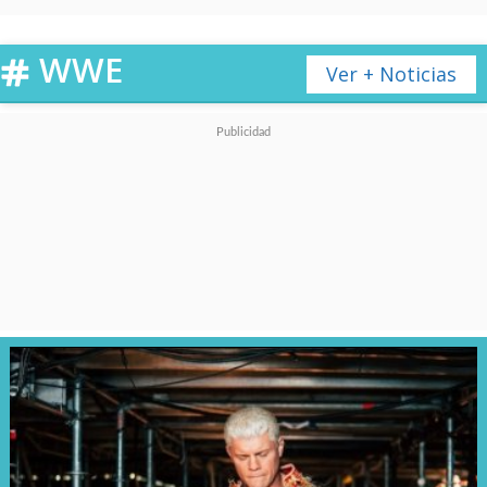
👩🇨🇱
pic.twitter.com/LounB0roLv
WWE
Ver + Noticias
— WWE Español (@wweespanol)
February 2, 2025
En la batalla,
mostró sus dotes
en diversos compases e
incluso se unió a Giulia para
demostrar que su amistad va
fuerte
.
Sobre el final, fue eliminada
junto a varias otras