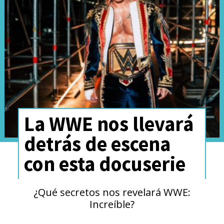
luchadoras por Nia Jax.
De San Fernando, Chile, al
#RoyalRumble
. Es DOÑA
Stephanie Vaquer
La WWE nos llevará
Emociona!!!!!
detrás de escena
pic.twitter.com/rq9Mwgo1nq
con esta docuserie
— DDSD Wrestling (@dosdossolodos)
February 2, 2025
¿Qué secretos nos revelará WWE:
Increíble?