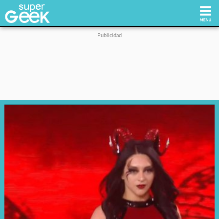
Inicio
Tecnología
Videojuegos
Reviews
Cultura Pop
Streaming
Síguenos: