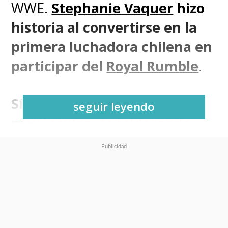
WWE.
Stephanie Vaquer
hizo
historia al convertirse en la
primera luchadora chilena en
participar del
Royal Rumble
.
Sí, LA PRIMERA, con
seguir leyendo
mayúsculas, considerando
luchadores y luchadoras
nacionales.
The Dark Angel
no estaba
anunciada y eso generó aún