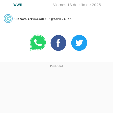
Todas las novedades de la lucha
Viernes 18 de julio de 2025
WWE
libre mundial las encuentran
en
Dos Dos Solo Dos
.
Gustavo Arismendi C. / @YorickAllen