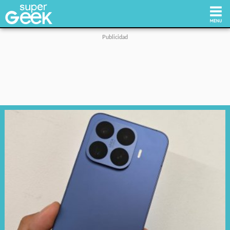
Inicio
Tecnología
Videojuegos
Reviews
Cultura Pop
Streaming
Síguenos: