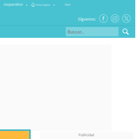
•
•
Síguenos: