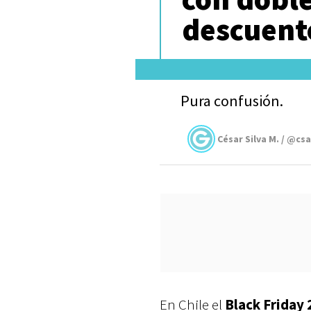
descuento
Pura confusión.
César Silva M. / @cs
En Chile el
Black Friday 