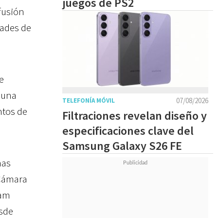
juegos de PS2
fusión
dades de
e
 una
07/08/2026
TELEFONÍA MÓVIL
ntos de
Filtraciones revelan diseño y
especificaciones clave del
Samsung Galaxy S26 FE
nas
 Cámara
tam
esde