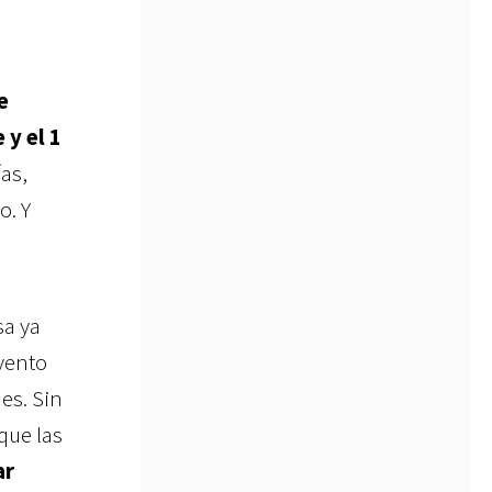
e
 y el 1
as,
o. Y
sa ya
evento
nes. Sin
 que las
ar