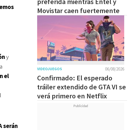
preferida mientras Entel y
demos
Movistar caen fuertemente
ón
y
la
06/08/2026
VIDEOJUEGOS
n el
Confirmado: El esperado
tráiler extendido de GTA VI se
l
verá primero en Netflix
A serán