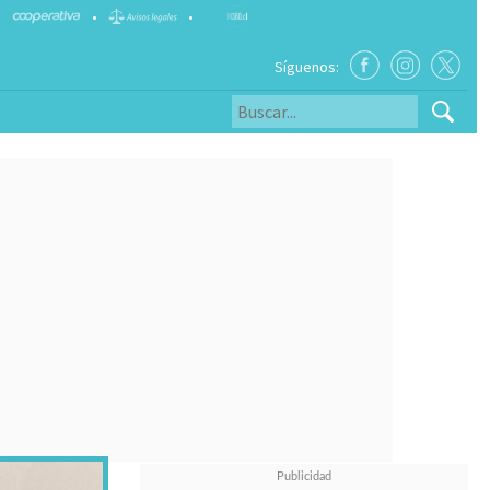
•
•
Síguenos: