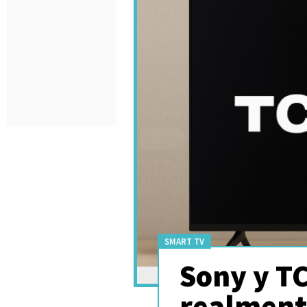
SMART TV
Sony y TC
realmente