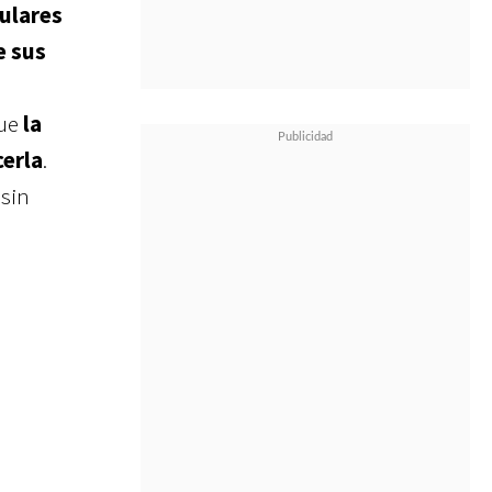
tulares
e sus
que
la
cerla
.
 sin