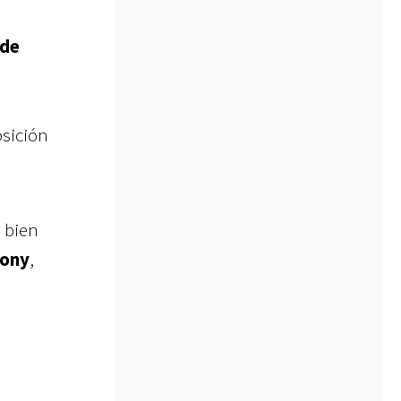
 de
osición
 bien
Sony
,
a