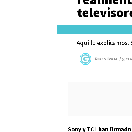
televiso
Aquí lo explicamos. 
César Silva M. / @cs
Sony y TCL han firmado 