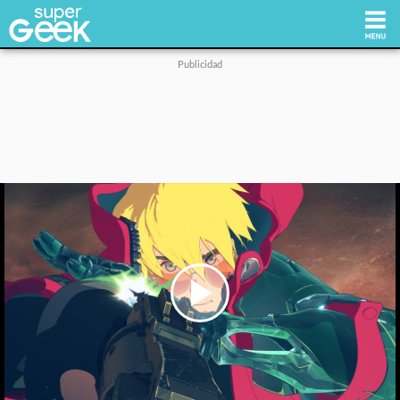
Inicio
Tecnología
Videojuegos
Reviews
Cultura Pop
Play
Video
Streaming
Síguenos: