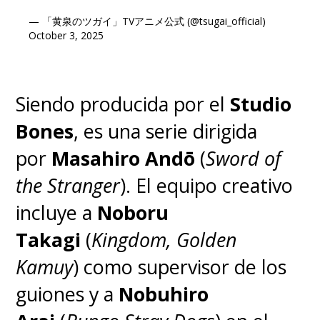
— 「黄泉のツガイ」TVアニメ公式 (@tsugai_official)
October 3, 2025
Siendo producida por el
Studio
Bones
, es una serie dirigida
por
Masahiro Andō
(
Sword of
the Stranger
). El equipo creativo
incluye a
Noboru
Takagi
(
Kingdom, Golden
Kamuy
) como supervisor de los
guiones y a
Nobuhiro