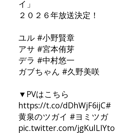
イ」
２０２６年放送決定！
ユル
#小野賢章
アサ
#宮本侑芽
デラ
#中村悠一
ガブちゃん
#久野美咲
▼PVはこちら
https://t.co/dDhWjF6ijC
#
黄泉のツガイ
#ヨミツガ
pic.twitter.com/jgKulLIYto