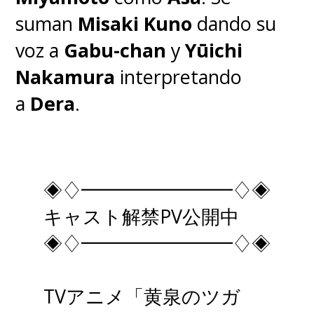
suman
Misaki Kuno
dando su
voz a
Gabu-chan
y
Yūichi
Nakamura
interpretando
a
Dera
.
◈♢━━━━━━━━♢◈
キャスト解禁PV公開中
◈♢━━━━━━━━♢◈
TVアニメ「黄泉のツガ