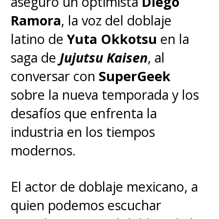
aseguró un optimista
Diego
cualquier cosa por dinero…
Ramora
, la voz del doblaje
incluso cazar demonios junto
latino de
Yuta Okkotsu
en la
a su mascota Pochita,
saga de
Jujutsu Kaisen
, al
un demonio motosierra
. Su
conversar con
SuperGeek
vida cambiará para siempre al
sobre la nueva temporada y los
sufrir
una sangrienta traición
,
desafíos que enfrenta la
lo que lo llevará a transformarse
industria en los tiempos
en alguien completamente
modernos.
nuevo con el poder del demonio
dentro de él.
El actor de doblaje mexicano, a
quien podemos escuchar