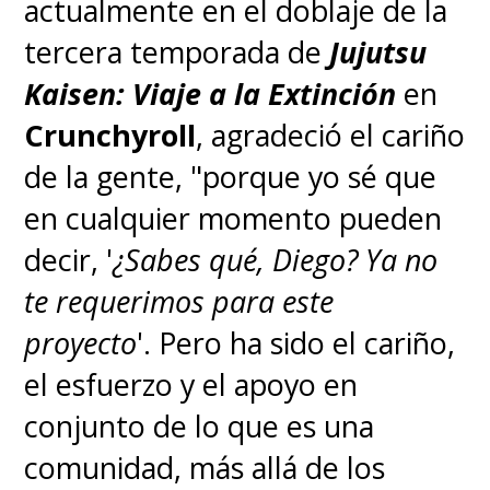
Su adaptación al anime llegó
actualmente en el doblaje de la
a todos los territorios fuera
tercera temporada de
Jujutsu
de Japón, incluyendo
Kaisen: Viaje a la Extinción
en
Latinoamérica, gracias a
Crunchyroll
, agradeció el cariño
Crunchyroll
, luego de que el
de la gente, "porque yo sé que
streaming de Sony adquiriera los
en cualquier momento pueden
derechos de transmisión del
decir, '
¿Sabes qué, Diego? Ya no
anime.
Ya podemos encontrar
te requerimos para este
todos los episodios de la serie
proyecto
'. Pero ha sido el cariño,
en su catálogo.
el esfuerzo y el apoyo en
conjunto de lo que es una
comunidad, más allá de los