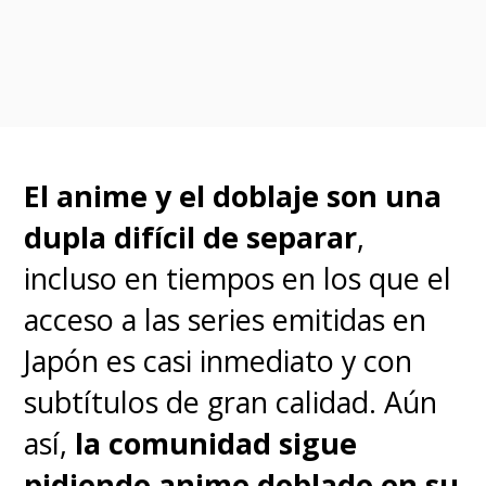
no Kyojin: The Final Season
),
quien también escribió los
guiones del anime.
Mientras que
Kensuke Ushio
,
El anime y el doblaje son una
quien ya ha trabajado
dupla difícil de separar
,
en
Devilman crybaby
y
Una voz
incluso en tiempos en los que el
silenciosa,
vuelve en la
acceso a las series emitidas en
música
y
Kazutaka Sugiyama
Japón es casi inmediato y con
regresa en los diseños de
subtítulos de gran calidad. Aún
personajes
.
así,
la comunidad sigue
pidiendo
anime doblado en su