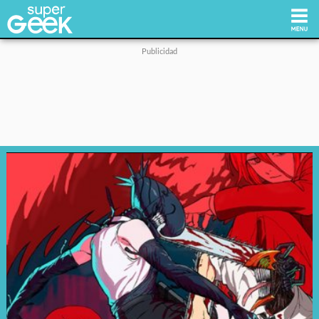
Inicio
Tecnología
Videojuegos
Reviews
Cultura Pop
Streaming
Síguenos: