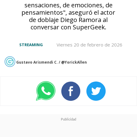
Entertainment (SPE) adquirió la
sensaciones, de emociones, de
pensamientos", aseguró el actor
distribución global del
de doblaje Diego Ramora al
largometraje, el cual
tendrá su
conversar con SuperGeek.
estreno en EE.UU. el próximo
Viernes 20 de febrero de 2026
STREAMING
29 de octubre
.
Todo esto
luego de su debut en los cines
Gustavo Arismendi C. / @YorickAllen
japoneses programado para
el 19 de septiembre.
El popular manga saltó a la
animación el 11 de octubre de
2022 con una serie producida