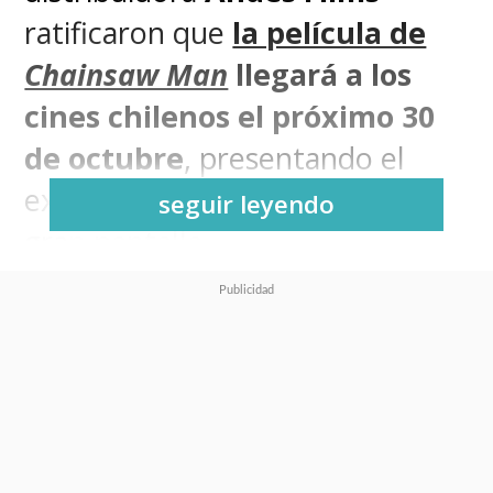
ratificaron que
la película de
Chainsaw Man
llegará a los
cines chilenos el próximo 30
de octubre
, presentando el
explosivo debut de
Reze
en la
seguir leyendo
gran pantalla.
Nuevamente producido
por
MAPPA
(
Shingeki no Kyojin:
The Final Season, Jujutsu
Kaisen
),
Chainsaw Man - The
Movie: Reze Arc
es el título del