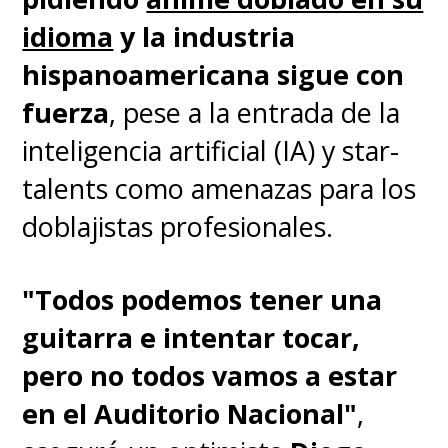
idioma
y la industria
hispanoamericana sigue con
fuerza
, pese a la entrada de la
inteligencia artificial (IA) y star-
talents como amenazas para los
doblajistas profesionales.
"Todos podemos tener una
Chainsaw Man
nos presenta
guitarra e intentar tocar,
a
Denji, un tipo miserable que
pero no todos vamos a estar
carga con una deuda
en el Auditorio Nacional"
,
astronómica y que haría