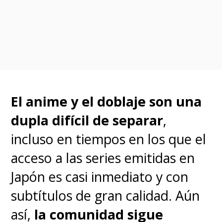
Su influyente obra no solo
marcó a toda una generación de
animadores japoneses, sino que
también a directores de la talla
El anime y el doblaje son una
como Darren Aronofsky y
dupla difícil de separar
,
Christopher Nolan, por lo
incluso en tiempos en los que el
que
volver a ver una de sus
acceso a las series emitidas en
películas en la gran pantalla
Japón es casi inmediato y con
es algo a celebrar en grande
.
subtítulos de gran calidad. Aún
así,
la comunidad sigue