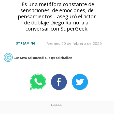
"Es una metáfora constante de
sensaciones, de emociones, de
Satoshi Kon fue una de las voces
pensamientos", aseguró el actor
más influyentes de la animación
de doblaje Diego Ramora al
conversar con SuperGeek.
japonesa, partiendo demasiado
pronto de nuestro
Viernes 20 de febrero de 2026
STREAMING
plano.
Falleció en agosto de
Gustavo Arismendi C. / @YorickAllen
2010 a la temprana edad de
46 años a raíz de un cáncer de
páncreas
, dejando atrás una
impresionante filmografía,
donde también debemos
destacar su fantástica
Tokyo