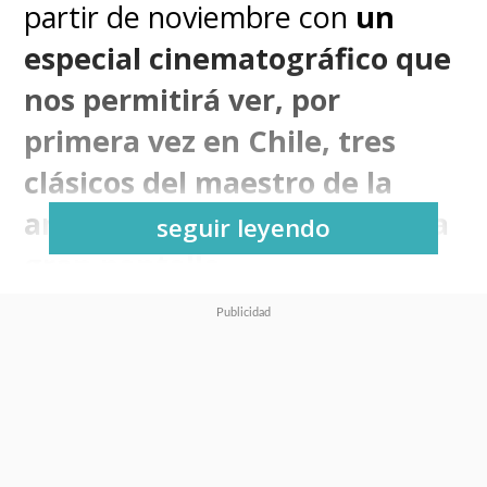
partir de noviembre con
un
especial cinematográfico que
nos permitirá ver, por
primera vez en Chile, tres
clásicos del maestro de la
animación,
Satoshi Kon
, en la
seguir leyendo
gran pantalla
.
Tras anunciarse desde la
distribuidora
Cinetopia
que el
debut cinematográfico de Kon,
Perfect Blue
, se podrá ver en