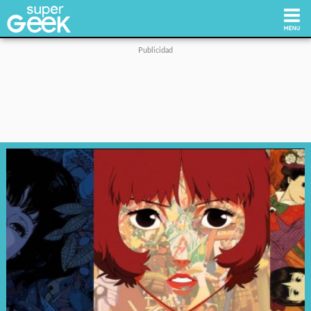
Inicio
Tecnología
Videojuegos
Reviews
Cultura Pop
Streaming
Síguenos: