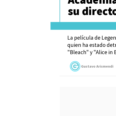
su direct
La película de Lege
quien ha estado detr
"Bleach" y "Alice in
Gustavo Arismendi