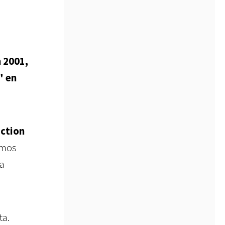
 2001,
" en
action
emos
la
ta.