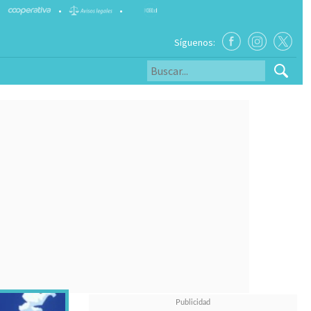
•
•
Síguenos: