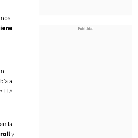
 nos
tiene
un
bia al
a U.A.,
en la
roll
y