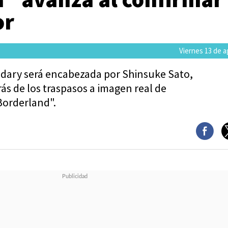
or
Viernes 13 de 
ndary será encabezada por Shinsuke Sato,
ás de los traspasos a imagen real de
 Borderland".