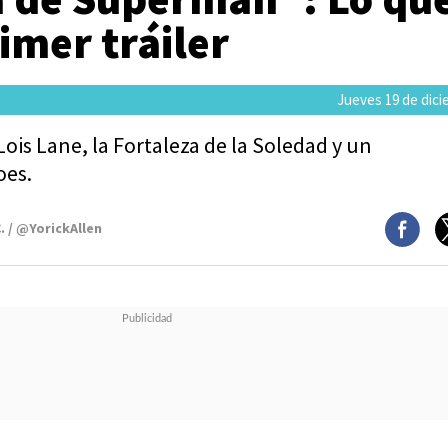
rimer tráiler
Jueves 19 de dici
Lois Lane, la Fortaleza de la Soledad y un
oes.
. / @YorickAllen