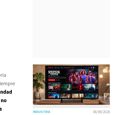
ria
siempre
bondad
 no
s
06/08/2026
INDUSTRIA