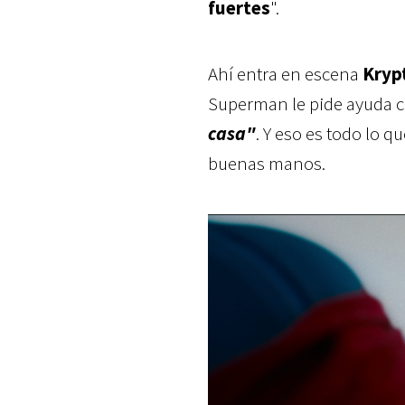
fuertes
".
Ahí entra en escena
Krypt
Superman le pide ayuda co
casa"
. Y eso es todo lo 
buenas manos.