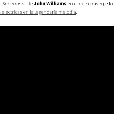
e Superman
" de
John Williams
en el que converge lo 
 eléctricas en la legendaria melodía
.