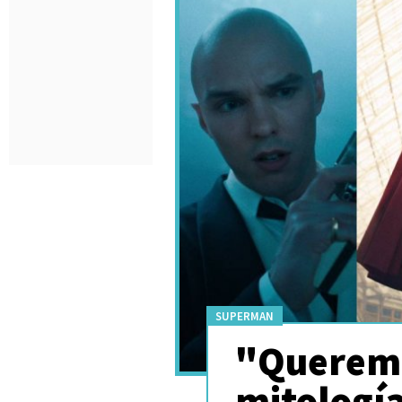
SUPERMAN
"Queremo
mitologí