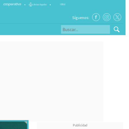
•
•
Síguenos: