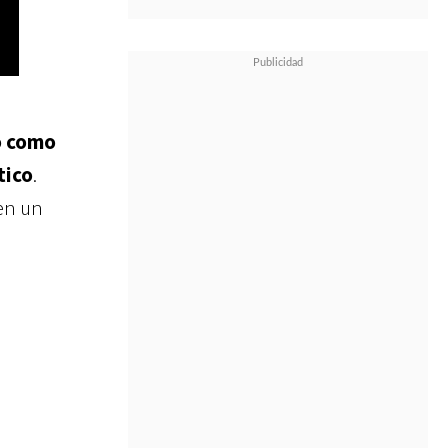
o como
tico
.
en un