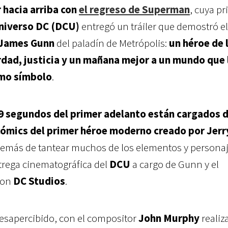
 hacia arriba con
el regreso de Superman
, cuya p
niverso DC (DCU)
entregó un tráiler que demostró el
James Gunn
del paladín de Metrópolis:
un héroe de 
dad, justicia y un mañana mejor a un mundo que 
mo símbolo
.
19 segundos del primer adelanto están cargados 
 cómics del primer héroe moderno creado por Jerr
demás de tantear muchos de los elementos y persona
trega cinematográfica del
DCU
a cargo de Gunn y el
on
DC Studios
.
desapercibido, con el compositor
John Murphy
realiz