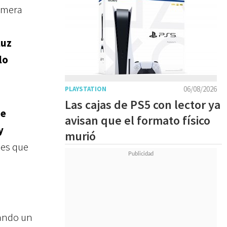
rimera
luz
lo
06/08/2026
PLAYSTATION
Las cajas de PS5 con lector ya
de
avisan que el formato físico
y
murió
jes que
ando un