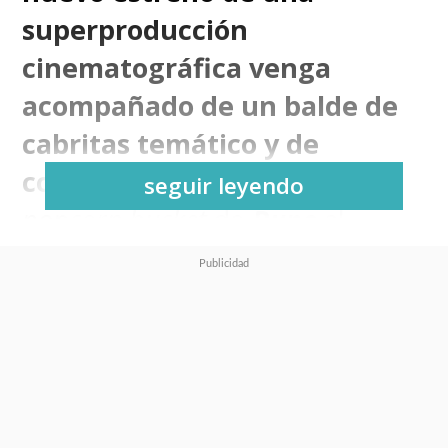
superproducción
cinematográfica venga
acompañado de un balde de
cabritas temático y de
colección
, desde
el viral
seguir leyendo
popcorn bucket
de
Dune
al
ridículo recipiente de
Deadpool
y Wolverine
.
Chile no se queda atrás
, con
las cadenas poniendo a la venta
varios de estos baldes temáticos