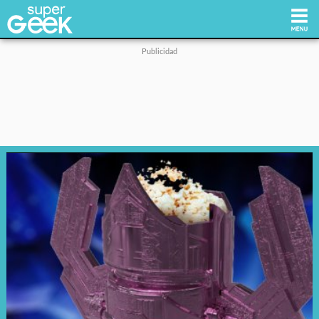
Inicio
Tecnología
Videojuegos
Reviews
Cultura Pop
Streaming
Síguenos: