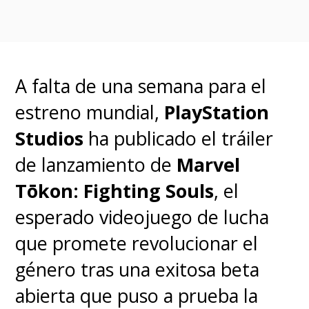
Ahora, ¿realmente vale la pena
gastar alrededor de 80 mil pesos
chilenos en esto? De lo que no
tenemos dudas es que se
A falta de una semana para el
agotarán las existencias en AMC
estreno mundial,
PlayStation
y se revenderá a precios aún
Studios
ha publicado el tráiler
más ridículos en las tiendas
de lanzamiento de
Marvel
virtuales.
Tōkon: Fighting Souls
, el
esperado videojuego de lucha
que promete revolucionar el
género tras una exitosa beta
abierta que puso a prueba la