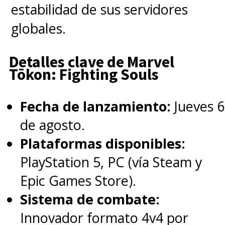
estabilidad de sus servidores
globales.
Detalles clave de Marvel
Tōkon: Fighting Souls
La nueva encarnación
cinematográfica de la
Primera
Fecha de lanzamiento:
Jueves 6
Familia de
de agosto.
Marvel
llegará el próximo
24 de
Plataformas disponibles:
julio a los cines de Chile y
PlayStation 5, PC (vía Steam y
Latinoamérica
.
Epic Games Store).
Sistema de combate:
Innovador formato 4v4 por