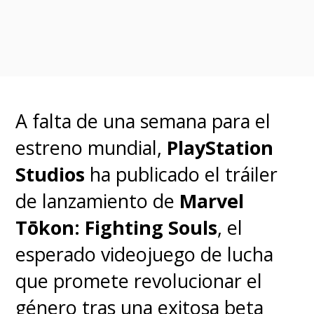
nunca pudo estrenarse,
Los
Cuatro Fantásticos
poseen dos
encarnaciones cinematográficas
previas: la de las películas
Fantastic Four
y
Fantastic Four:
A falta de una semana para el
Rise of the Silver Surfer
de la
estreno mundial,
PlayStation
década del 2000, y la del reinicio
Studios
ha publicado el tráiler
de 2015, ambas bajo el alero de
de lanzamiento de
Marvel
Fox.
Ninguna hizo justicia a
Tōkon: Fighting Souls
, el
los personajes y la más
esperado videojuego de lucha
reciente fue un verdadero
que promete revolucionar el
fracaso, creativo y de taquilla
.
género tras una exitosa beta