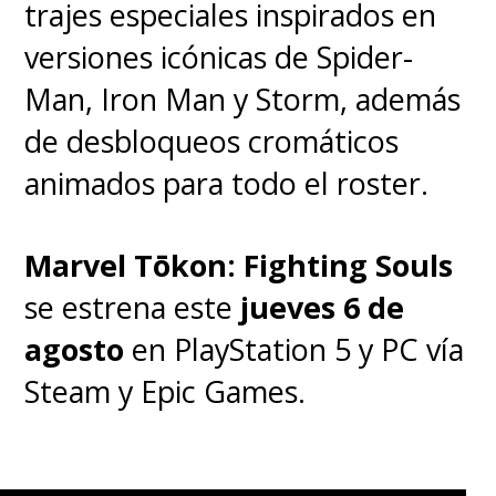
trajes especiales inspirados en
♦
Ebon Moss-
versiones icónicas de Spider-
Bachrach
será
Ben Grimm / La
Man, Iron Man y Storm, además
Mole
de desbloqueos cromáticos
animados para todo el roster.
Tras sacar aplausos y premios
por su papel de Richie en la serie
Marvel Tōkon: Fighting Souls
The Bear
, el actor salta al MCU
se estrena este
jueves 6 de
como
el
astronauta y antiguo
agosto
en PlayStation 5 y PC vía
piloto de pruebas que
Steam y Epic Games.
termina transformándose en
"una cosa" de color naranja