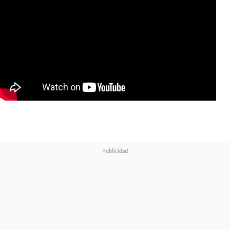
por la radiación cósmica
.
Puede parecer un monstruo con
piel de roca, pero
es un héroe
con fuerza sobrehumana con
y un corazón de oro
.