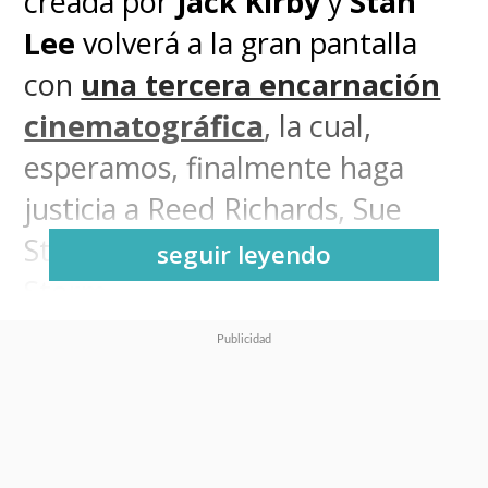
creada por
Jack Kirby
y
Stan
Lee
volverá a la gran pantalla
con
una tercera encarnación
cinematográfica
, la cual,
esperamos, finalmente haga
justicia a Reed Richards, Sue
Storm, Ben Grimm y Johnny
seguir leyendo
Storm.
Tras una larga espera,
Los
Cuatro Fantásticos (The
Fantastic Four)
debutarán en el