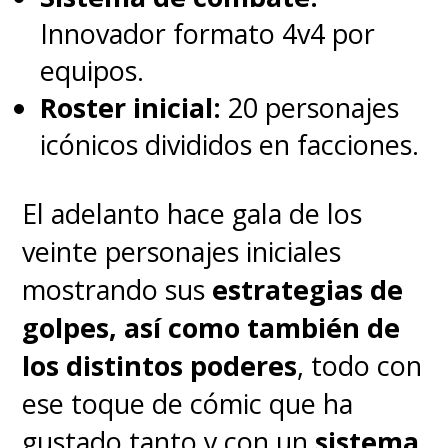
globalmente por
The
Innovador formato 4v4 por
Mandalorian
y la adaptación de
equipos.
The Last of Us
, tiene la misión
Roster inicial:
20 personajes
que dar vista al
científico e
icónicos divididos en facciones.
inventor considerado como el
El adelanto hace gala de los
hombre más inteligente de la
veinte personajes iniciales
Tierra
. La radiación lo mutó a él
mostrando sus
estrategias de
y a sus amigos, permitiéndole
golpes, así como también de
estirar y moldear su cuerpo a
los distintos poderes
, todo con
voluntad
.
ese toque de cómic que ha
gustado tanto y con un
sistema