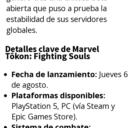
abierta que puso a prueba la
La próxima encarnación de la
estabilidad de sus servidores
familia, por primera vez, se
globales.
presentará será dentro de la
Detalles clave de Marvel
continuidad oficial de MCU
,
Tōkon: Fighting Souls
producida por
Marvel Studios
,
y su elenco ya es prometedor.
Fecha de lanzamiento:
Jueves 6
de agosto.
♦ Pedro Pascal
es
Reed
Plataformas disponibles:
Richards / Sr. Fantástico
PlayStation 5, PC (vía Steam y
Epic Games Store).
El chileno, reconocido
Sistema de combate: