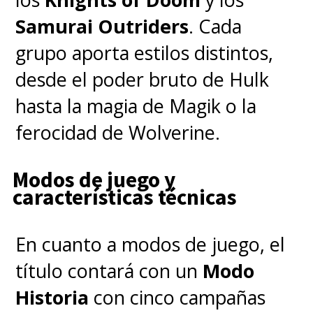
Storm / La Mujer Invisible
Samurai Outriders
. Cada
grupo aporta estilos distintos,
La actriz británica saltó al
desde el poder bruto de Hulk
estrellato como la princesa
hasta la magia de Magik o la
Margarita en las primeras
ferocidad de Wolverine.
temporadas de
The Crown
y no
Modos de juego y
es ajena a las
características técnicas
superproducciones con su
participación en la saga
Misión
En cuanto a modos de juego, el
Imposible
y
Hobbs & Shaw
. En los
título contará con un
Modo
cómics,
Susan era una
Historia
con cinco campañas
estudiante universitaria