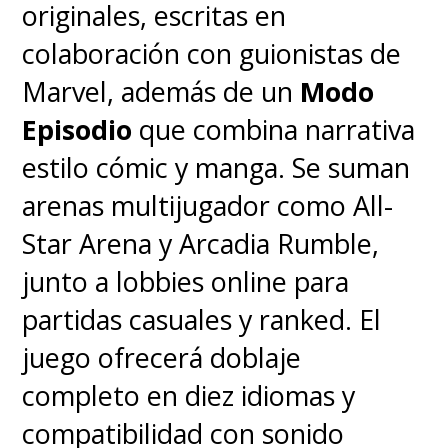
originales, escritas en
antes de verse expuesta a
colaboración con guionistas de
altos niveles de radiación
Marvel, además de un
Modo
cósmica que le otorgó
Episodio
que combina narrativa
poderes de invisibilidad y de
estilo cómic y manga. Se suman
creación de campos de
arenas multijugador como All-
fuerza
.
De "Chica Invisible" a
Star Arena y Arcadia Rumble,
líder del equipo en su
junto a lobbies online para
momento, su crecimiento
partidas casuales y ranked. El
dentro del grupo es uno de
juego ofrecerá doblaje
los mayores hitos de esta
completo en diez idiomas y
familia
.
compatibilidad con sonido