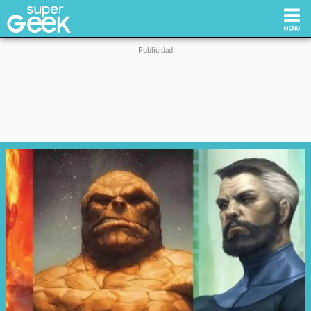
Inicio
Tecnología
Videojuegos
Reviews
Cultura Pop
Streaming
Síguenos: