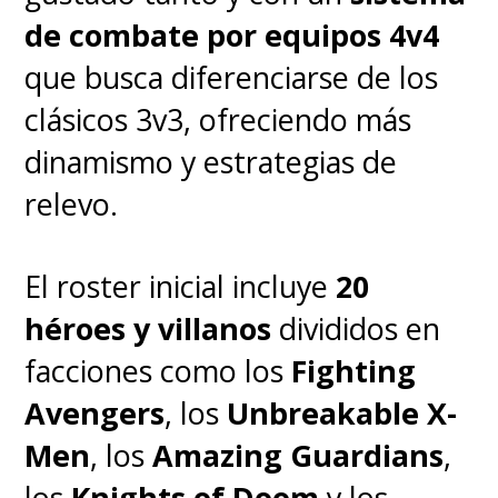
de combate por equipos 4v4
que busca diferenciarse de los
clásicos 3v3, ofreciendo más
dinamismo y estrategias de
relevo.
El roster inicial incluye
20
héroes y villanos
divididos en
facciones como los
Fighting
Avengers
, los
Unbreakable X-
Men
, los
Amazing Guardians
,
♦
Vanessa Kirby
será
Sue
los
Knights of Doom
y los