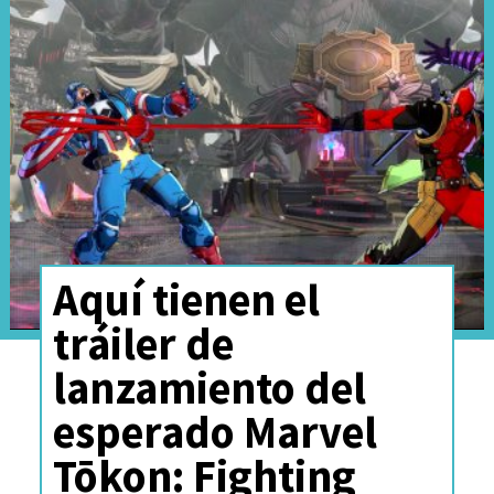
mejor definición para estos
héroes, la verdadera Primera
Familia de Marvel
.
Aquí tienen el
tráiler de
lanzamiento del
esperado Marvel
Tōkon: Fighting
Ver esta publicación en Instagram