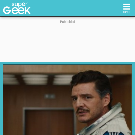
Inicio
Tecnología
Videojuegos
Reviews
Cultura Pop
Streaming
Síguenos: