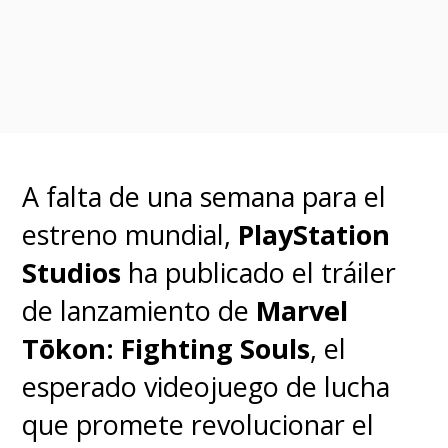
pudiera albergar
multiplicidad de facetas
".
"
Está el Reed Richards muy
cerebral, y después está el
A falta de una semana para el
héroe de acción, el líder, el
estreno mundial,
PlayStation
esposo, el padre, el amigo.
Studios
ha publicado el tráiler
Sabía que Pedro podía hacer
de lanzamiento de
Marvel
todo eso
", celebró.
Tōkon: Fighting Souls
, el
esperado videojuego de lucha
La película no será una
que promete revolucionar el
historia de orígenes.
Acá