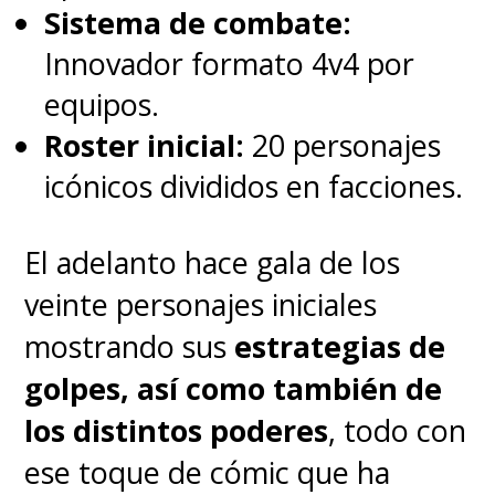
en más de una oportunidad.
Sistema de combate:
Innovador formato 4v4 por
La historia transcurre en la
equipos.
década de los 60 de una
Roster inicial:
20 personajes
Tierra alternativa
, teniendo
icónicos divididos en facciones.
como telón de fondo de la
Guerra Fría y la Carrera Espacial,
El adelanto hace gala de los
cimentando lo de La Primera
veinte personajes iniciales
Familia de Marvel, incluyendo
mostrando sus
estrategias de
diseños clásicos de los trajes y la
golpes, así como también de
estética Pop Deco. Al ocurrir en
los distintos poderes
, todo con
otro mundo, se explica la
ese toque de cómic que ha