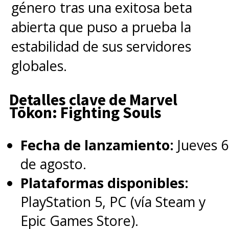
género tras una exitosa beta
tenemos a
Los Cuatro
abierta que puso a prueba la
Fantásticos
como verdaderos
estabilidad de sus servidores
ídolos de la humanidad,
siendo
globales.
héroes admirados luego de
recibir poderes a causa de la
Detalles clave de Marvel
Tōkon: Fighting Souls
radiación cósmica durante un
viaje espacial
. Claramente,
Fecha de lanzamiento:
Jueves 6
cuando nos encontremos con
de agosto.
esta encarnación
Plataformas disponibles:
cinematográfica de la Primera
PlayStation 5, PC (vía Steam y
Familia, han salvado al mundo
Epic Games Store).