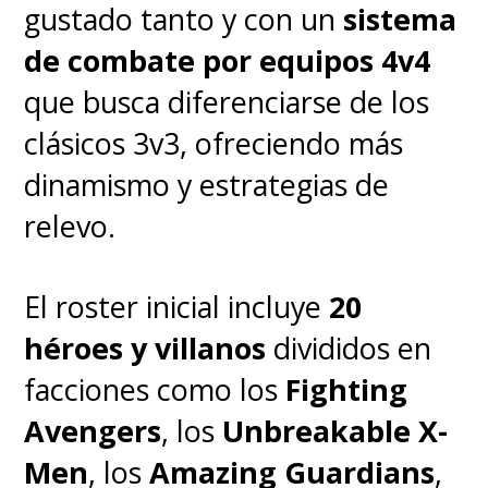
ausencia de
Los Cuatro
gustado tanto y con un
sistema
Fantásticos
en la línea
de combate por equipos 4v4
temporal central del MCU.
que busca diferenciarse de los
clásicos 3v3, ofreciendo más
La nueva encarnación
dinamismo y estrategias de
cinematográfica de la
relevo.
Primera Familia de Marvel
llega el próximo 24 de julio a
El roster inicial incluye
20
los cines de Chile y
héroes y villanos
divididos en
Latinoamérica
.
facciones como los
Fighting
Avengers
, los
Unbreakable X-
Men
, los
Amazing Guardians
,