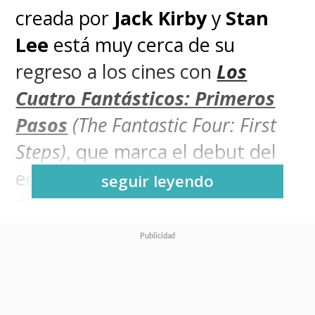
creada por
Jack Kirby
y
Stan
Lee
está muy cerca de su
regreso a los cines con
Los
Cuatro Fantásticos: Primeros
Pasos
(The Fantastic Four: First
Steps)
, que marca el debut del
equipo en el
Universo
seguir leyendo
Cinematográfico de Marvel
(
MCU
, por sus siglas en inglés)
con
Pedro Pascal
al frente de
todo como
Reed Richards
.