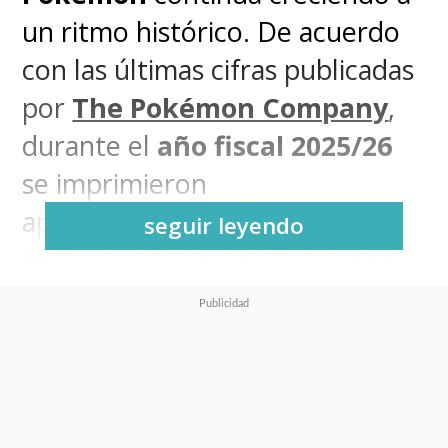
un ritmo histórico. De acuerdo
con las últimas cifras publicadas
por
The Pokémon Company
,
durante el
año fiscal 2025/26
se imprimieron
aproximadamente
10 mil
seguir leyendo
millones de cartas Pokémon
en todo el mundo, una cifra que
refleja el enorme momento que
vive actualmente el
Juego de
Cartas Coleccionables