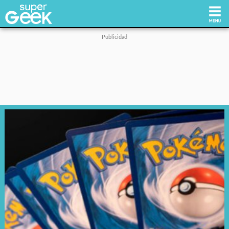
Inicio
Tecnología
Videojuegos
Reviews
Cultura Pop
Streaming
Síguenos: