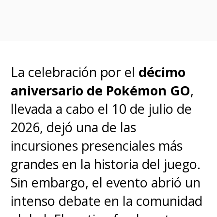
el coleccionismo
El crecimiento del
Pokémon
TCG
ha sido especialmente
La celebración por el
décimo
notable desde los comienzos de
aniversario de Pokémon GO
,
la
pandemia en 2020
. En los
llevada a cabo el 10 de julio de
últimos años, la franquicia se ha
2026, dejó una de las
consolidado como uno de los
incursiones presenciales más
juegos de cartas
grandes en la historia del juego.
coleccionables más exitosos y
Sin embargo, el evento abrió un
demandados del planeta
,
intenso debate en la comunidad
manteniendo una tendencia