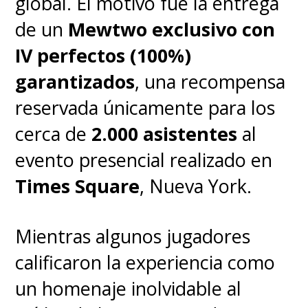
global. El motivo fue la entrega
alcista constante en su valor de
de un
Mewtwo exclusivo con
mercado y popularidad entre
IV perfectos (100%)
nuevas generaciones de
garantizados
, una recompensa
entrenadores.
reservada únicamente para los
cerca de
2.000 asistentes
al
evento presencial realizado en
Times Square
, Nueva York.
Mientras algunos jugadores
calificaron la experiencia como
un homenaje inolvidable al