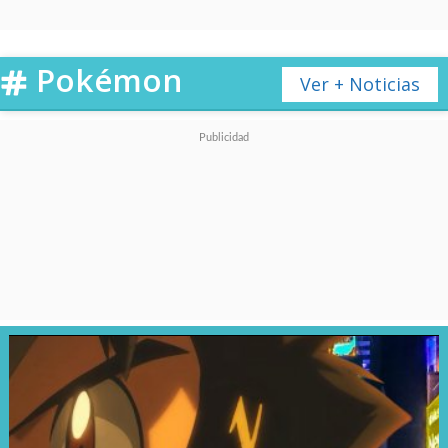
superar los 10 mil millones
actuales.
Pokémon
Ver + Noticias
¿Por qué es difícil conseguir
cartas Pokémon en tiendas?
A pesar de esta gigantesca
capacidad productiva, Pokémon
sigue enfrentando
problemas
para satisfacer la demanda
mundial
. Diversos sets lanzados
durante los últimos meses se
han agotado rápidamente en