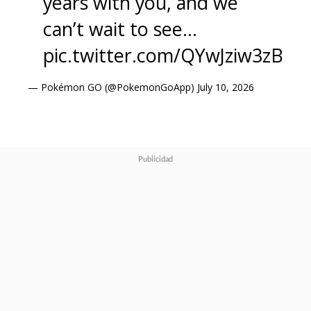
years with you, and we
can’t wait to see…
pic.twitter.com/QYwJziw3zB
— Pokémon GO (@PokemonGoApp)
July 10, 2026