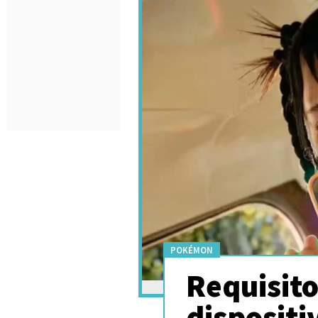
POKÉMON
Requisit
dispositi