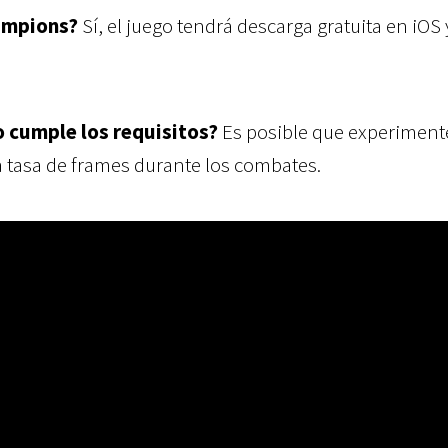
ampions?
Sí, el juego tendrá descarga gratuita en iOS 
o cumple los requisitos?
Es posible que experiment
a tasa de frames durante los combates.