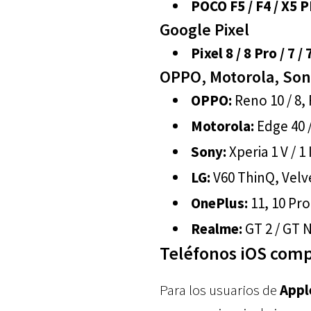
POCO F5 / F4 / X5 P
Google Pixel
Pixel 8 / 8 Pro / 7 / 7
OPPO, Motorola, Son
OPPO:
Reno 10 / 8, 
Motorola:
Edge 40 /
Sony:
Xperia 1 V / 1 IV
LG:
V60 ThinQ, Velv
OnePlus:
11, 10 Pro 
Realme:
GT 2 / GT N
Teléfonos iOS com
Para los usuarios de
Appl