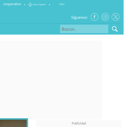
•
•
Síguenos: