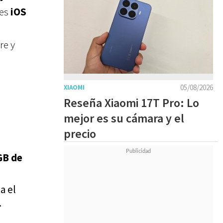
les
iOS
re y
05/08/2026
XIAOMI
Reseña Xiaomi 17T Pro: Lo
mejor es su cámara y el
precio
GB de
a el
.