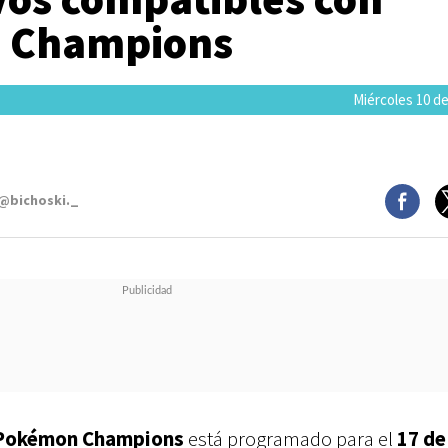
 Champions
Miércoles 10 de
 @bichoski._
Pokémon Champions
está programado para el
17 de