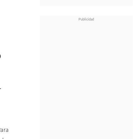
0
T
Para