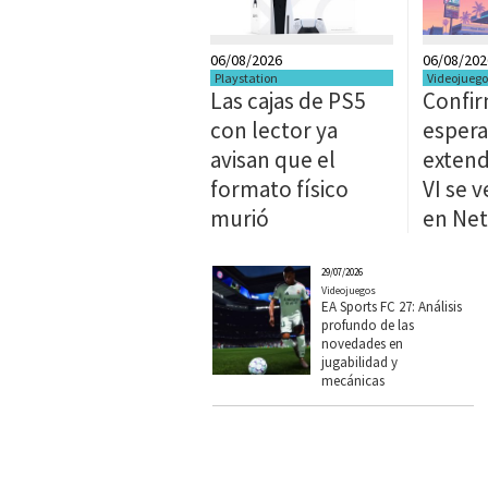
06/08/2026
06/08/202
Playstation
Videojuego
Las cajas de PS5
Confir
con lector ya
espera
avisan que el
extend
formato físico
VI se 
murió
en Net
29/07/2026
Videojuegos
EA Sports FC 27: Análisis
profundo de las
novedades en
jugabilidad y
mecánicas