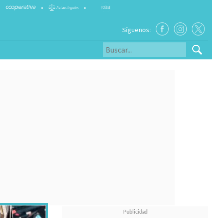
•
•
Síguenos: