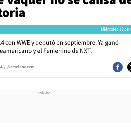
toria
Miércoles 12 de
024 con WWE y debutó en septiembre. Ya ganó
eamericano y el Femenino de NXT.
 M. / @cmelendezm