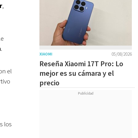
r
,
le
a
.
05/08/2026
XIAOMI
Reseña Xiaomi 17T Pro: Lo
on el
mejor es su cámara y el
tivo
precio
s los