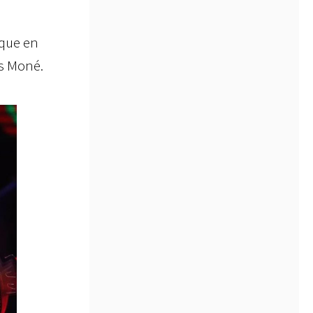
 que en
es Moné.