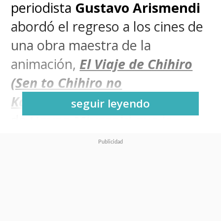
periodista
Gustavo Arismendi
abordó el regreso a los cines de
una obra maestra de la
animación,
El Viaje de Chihiro
(Sen to Chihiro no
Kamikakushi)
, el largometraje
seguir leyendo
de
Hayao Miyazaki
que le
otorgó el primer Oscar a
Studio
Ghibli
.
A más de 20 décadas de su
estreno, la historia de esta joven