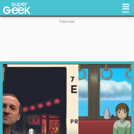
Inicio
Tecnología
Videojuegos
Reviews
Cultura Pop
Streaming
Síguenos: