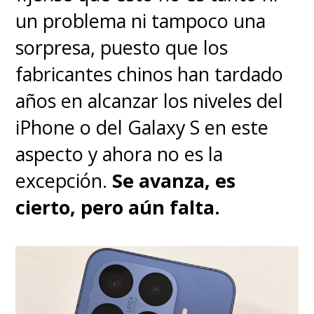
ampliamente la categoría de
un problema ni tampoco una
wearables y específicamente
sorpresa, puesto que los
la de relojes inteligentes
y
fabricantes chinos han tardado
este Watch Fit 5 Pro logra un
años en alcanzar los niveles del
equilibrio envidiable para la
iPhone o del Galaxy S en este
competencia, combinando la
aspecto y ahora no es la
elegancia de los materiales
excepción.
Se avanza, es
aeroespaciales, la precisión de
cierto, pero aún falta.
un monitor de salud y deportes
muy preciso y una batería que
simplemente marca diferencias.