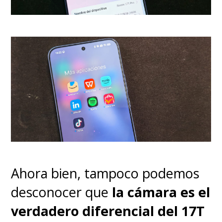
los usuarios más activos este
reloj resulta un tremendo
acierto con más de
100 modos
deportivos que cubren desde
los clásicos del gimnasio
hasta golf
, incluyendo soporte
certificado para buceo libre
hasta los 40 metros de
profundidad y métricas
Ahora bien, tampoco podemos
avanzadas para corredores y
desconocer que
la cámara es el
ciclistas.
verdadero diferencial del 17T