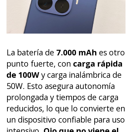
El Watch Fit 5 Pro ya está
disponible en Chile a un precio
de
$229.990
, pero como ya es
una buena costumbre de la
oficina local de Huawei, hay
La batería de
7.000 mAh
es otro
cupones disponibles en la web
punto fuerte, con
carga rápida
que bajan su precio y suman
de 100W
y carga inalámbrica de
regalos que hacen aún más
50W. Esto asegura autonomía
atractiva su compra.
prolongada y tiempos de carga
reducidos, lo que lo convierte en
un dispositivo confiable para uso
intensivo.
Ojo que no viene el