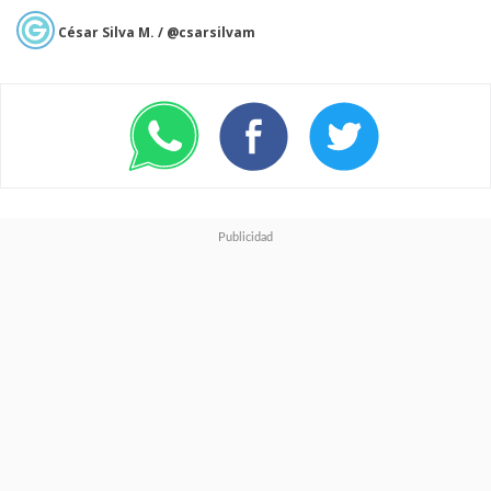
César Silva M. / @csarsilvam