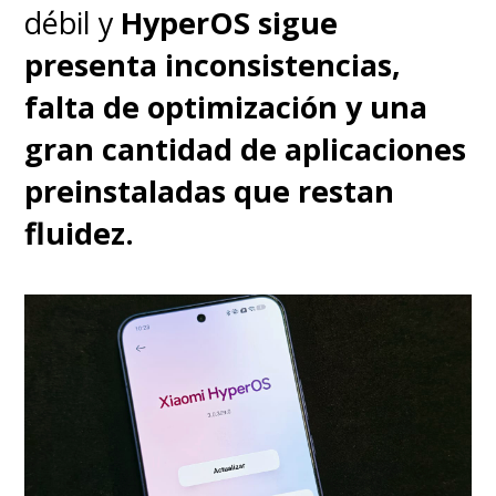
débil y
HyperOS sigue
oxígeno en sangre (SpO2)
, la
presenta inconsistencias,
frecuencia cardíaca
y la
falta de optimización y una
temperatura de la piel
.
gran cantidad de aplicaciones
preinstaladas que restan
fluidez.
Y si hablamos de deporte, para