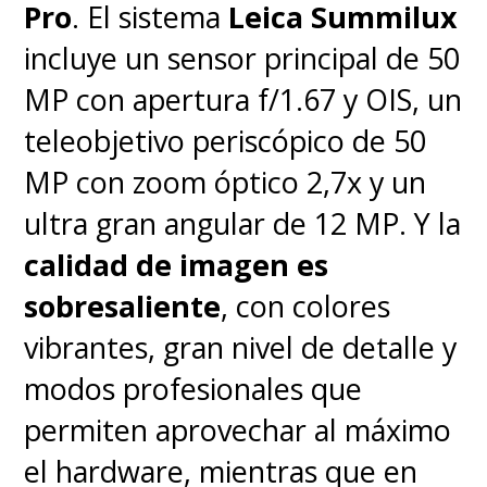
Pro
. El sistema
Leica Summilux
Finalmente, todo este
incluye un sensor principal de 50
despliegue técnico y de
MP con apertura f/1.67 y OIS, un
sensores está respaldado por la
teleobjetivo periscópico de 50
histórica fortaleza de la marca
MP con zoom óptico 2,7x y un
que es la
autonomía
. A pesar
ultra gran angular de 12 MP. Y la
de contar con una pantalla
calidad de imagen es
brillante y de gran formato, el
sobresaliente
, con colores
Huawei Watch Fit 5 Pro es capaz
vibrantes, gran nivel de detalle y
de entregar entre
7 y 10 días de
modos profesionales que
uso ininterrumpido con una
permiten aprovechar al máximo
sola carga
. Incluso para
el hardware, mientras que en