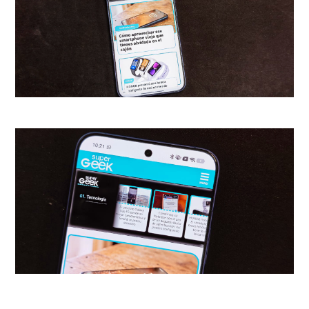
llamadas ni menos con
manejar la música que esté
sonando en nuestro
smartphone
, eso incluyendo la
muy utilizada Spotify. Y esto
demuestra que el reloj se
mueve con facilidad entre apps,
siendo un real complemento a
nuestro uso diario.
En el apartado de la salud, el
Watch Fit 5 Pro se posiciona