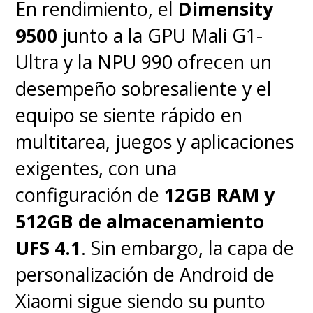
En rendimiento, el
Dimensity
como una herramienta de
9500
junto a la GPU Mali G1-
monitoreo sumamente capaz y
Ultra y la NPU 990 ofrecen un
precisa principalmente a la
desempeño sobresaliente y el
versión actualizada y mejorada
equipo se siente rápido en
de
Huawei TruSense
, por lo
multitarea, juegos y aplicaciones
que tenemos en la muñeca un
exigentes, con una
dispositivo capaz de entregar
configuración de
12GB RAM y
métricas de nivel bien elevado,
512GB de almacenamiento
destacando la capacidad de
UFS 4.1
. Sin embargo, la capa de
realizar un
electrocardiograma
personalización de Android de
(ECG) real
, junto con el
Xiaomi sigue siendo su punto
monitoreo continuo de