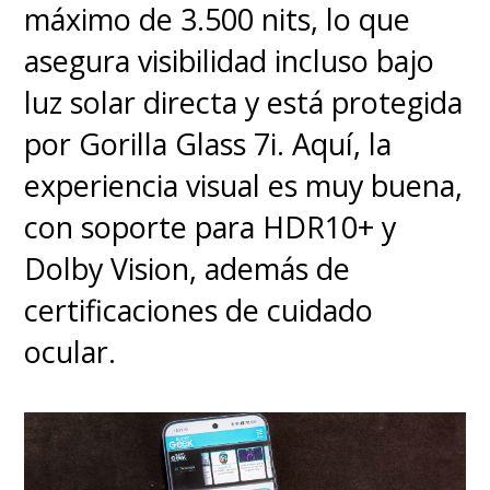
más que suene a un mínimo,
máximo de 3.500 nits, lo que
viene siendo un diferenciador
asegura visibilidad incluso bajo
puesto que en la mayoría de
luz solar directa y está protegida
relojes inteligentes no es posible
por Gorilla Glass 7i. Aquí, la
contestar más que mensajes pre
experiencia visual es muy buena,
establecidos, a no ser que
con soporte para HDR10+ y
cuenten con WearOS como
Dolby Vision, además de
sistema operativo.
certificaciones de cuidado
ocular.
Tampoco tendremos
inconvenientes con
notificaciones, con contestar