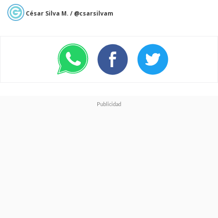
A nivel de usabilidad diaria,
César Silva M. / @csarsilvam
este
Watch Fit 5 Pro
destaca
por su versatilidad y su carácter
abierto, ofreciendo una
compatibilidad universal que
funciona a la perfección tanto
con ecosistemas
iOS
como
Android
a través de la
aplicación
Huawei Health.