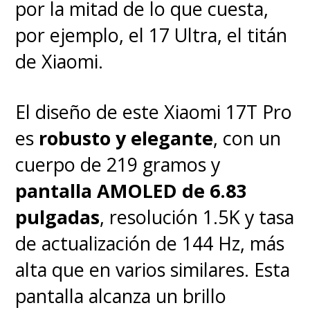
notificaciones está muy pulida,
por la mitad de lo que cuesta,
destacando la interacción con
por ejemplo, el 17 Ultra, el titán
aplicaciones fundamentales
de Xiaomi.
como
WhatsApp
ya que el
sistema operativo permite
El diseño de este Xiaomi 17T Pro
contestar directamente
es
robusto y elegante
, con un
desde el reloj y no solo con
cuerpo de 219 gramos y
respuestas rápidas sino que
pantalla AMOLED de 6.83
además con cualquier
pulgadas
, resolución 1.5K y tasa
mensaje, ya que puede
de actualización de 144 Hz, más
utilizarse sin problema
alta que en varios similares. Esta
alguno el teclado
y esto por
pantalla alcanza un brillo