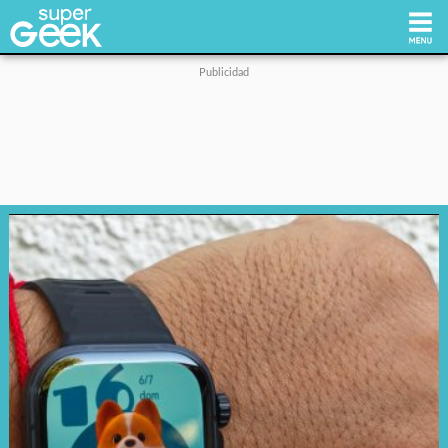
Inicio
Tecnología
Videojuegos
Reviews
Cultura Pop
Streaming
Síguenos: