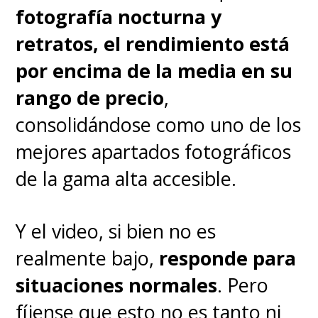
aquellos que prefieren tener la
fotografía nocturna y
información siempre a la vista
retratos, el rendimiento está
activando el modo Always On
por encima de la media en su
Display, el reloj sobrevive unos
rango de precio
,
muy respetables 4 días
, lo que
consolidándose como uno de los
viene siendo al menos el doble
mejores apartados fotográficos
de lo que entrega un Apple
de la gama alta accesible.
Watch o incluso un reloj Galaxy
de Samsung.
Y el video, si bien no es
realmente bajo,
responde para
En resumen,
Huawei vuelve a
situaciones normales
. Pero
demostrar por qué lidera
fíjense que esto no es tanto ni