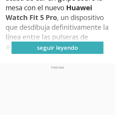
mesa con el nuevo
Huawei
Watch Fit 5 Pro
, un dispositivo
que desdibuja definitivamente la
línea entre las pulseras de
actividad y los smartwatches de
seguir leyendo
gama premium. Lo usamos por
un par de semanas y aquí les
contamos cómo nos fue con
este estreno.
Al tenerlo en la muñeca, lo
primero que atrapa es su salto