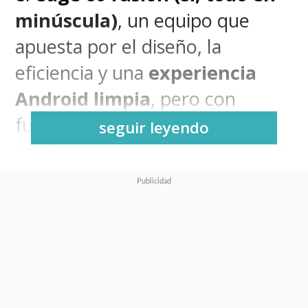
minúscula)
, un equipo que
apuesta por el diseño, la
eficiencia y una
experiencia
Android limpia
, pero con
funciones de inteligencia
seguir leyendo
artificial que realmente aportan.
Lo probamos y, aunque no
apunta a ser un flagship,
entrega más de lo que cuesta.
Sin duda alguna, el diseño es
uno de sus puntos fuertes. Con