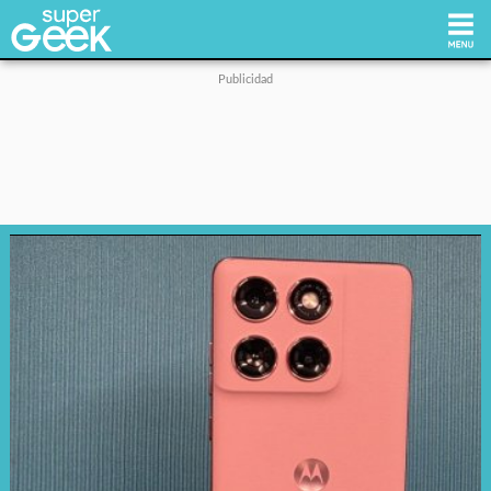
Inicio
Tecnología
Videojuegos
Reviews
Cultura Pop
Streaming
Síguenos: