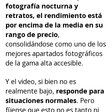
fotografía nocturna y
pantalla en 120 Hz el consumo
retratos, el rendimiento está
está bien optimizado. Y sí,
por encima de la media en su
incluye cargador de 68W en la
rango de precio
,
caja
, que permite recuperar una
consolidándose como uno de los
jornada completa en menos de
mejores apartados fotográficos
10 minutos.
No hay carga
de la gama alta accesible.
inalámbrica
, pero la velocidad
compensa.
Y el video, si bien no es
realmente bajo,
responde para
En resumen, con el edge 60
situaciones normales
. Pero
fusion estamos ante una
buena
fíjense que esto no es tanto ni
apuesta de Motorola para el