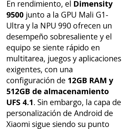
En rendimiento, el
Dimensity
9500
junto a la GPU Mali G1-
Ultra y la NPU 990 ofrecen un
desempeño sobresaliente y el
La capa
Hello UI sobre Android
equipo se siente rápido en
15
mantiene la experiencia
multitarea, juegos y aplicaciones
limpia, sin bloatware y con
exigentes, con una
funciones propias como Moto
configuración de
12GB RAM y
Secure, Family Space y Moto
512GB de almacenamiento
Gametime. Además, integra
UFS 4.1
. Sin embargo, la capa de
herramientas de IA como
Catch
personalización de Android de
Me Up (resumen de
Xiaomi sigue siendo su punto