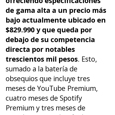
ofreciendo especificaciones
de gama alta a un precio más
Sin carga inalámbrica.
bajo actualmente ubicado en
$829.990 y que queda por
El ultra gran angular podría
debajo de su competencia
ser más consistente.
directa por notables
trescientos mil pesos
. Esto,
Almacenamiento UFS 2.2,
sumado a la batería de
algo limitado frente a rivales.
obsequios que incluye tres
Baja cantidad de actualizaciones
meses de YouTube Premium,
de sistema operativo.
cuatro meses de Spotify
Premium y tres meses de