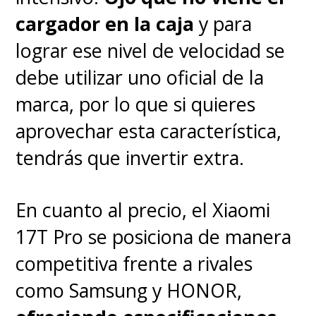
cargador en la caja
y para
Buen rendimiento general y
lograr ese nivel de velocidad se
autonomía sólida.
debe utilizar uno oficial de la
marca, por lo que si quieres
IA integrada que realmente
aprovechar esta característica,
aporta.
tendrás que invertir extra.
Cargador rápido incluido en
En cuanto al precio, el Xiaomi
la caja.
17T Pro se posiciona de manera
competitiva frente a rivales
Lo malo
como Samsung y HONOR,