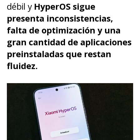
notificaciones), Pay Attention
débil y
HyperOS sigue
(transcripción de reuniones) y
presenta inconsistencias,
Style Sync (fondos de pantalla
falta de optimización y una
personalizados)
. Todo funciona
gran cantidad de aplicaciones
de forma fluida y sin agotar la
preinstaladas que restan
batería.
fluidez.
Sin embargo,
Motorola cayó en
esto de "recomendar" ciertas
aplicaciones al iniciar el
equipo
, algo que
indudablemente le resta puntos