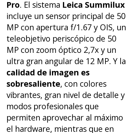
Pro
. El sistema
Leica Summilux
incluye un sensor principal de 50
MP con apertura f/1.67 y OIS, un
teleobjetivo periscópico de 50
MP con zoom óptico 2,7x y un
ultra gran angular de 12 MP. Y la
calidad de imagen es
sobresaliente
, con colores
En cuanto a su autonomía, la
vibrantes, gran nivel de detalle y
batería de 5.200 mAh
rinde
modos profesionales que
bien y nos dio entre
un día y
permiten aprovechar al máximo
medio y dos días de uso
el hardware, mientras que en
moderado
e incluso con la