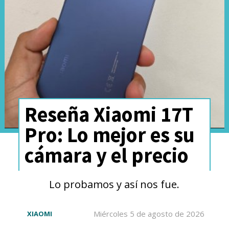
Este edge 60 fusion integra el
Reseña Xiaomi 17T
procesador
MediaTek
Pro: Lo mejor es su
Dimensity 7300
, acompañado
cámara y el precio
por
8 GB de RAM LPDDR4X y
Lo probamos y así nos fue.
256 GB de almacenamiento
UFS 2.2
. En nuestras pruebas, el
Miércoles 5 de agosto de 2026
XIAOMI
rendimiento fue fluido en