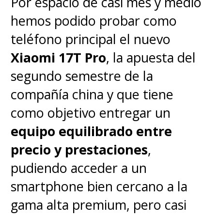
Por espacio de casi mes y medio
suelen destacar en fotografía de
hemos podido probar como
detalle. La cámara frontal de 32
teléfono principal el nuevo
MP graba en 4K y ofrece selfies
Xiaomi 17T Pro
, la apuesta del
nítidas que cumplen.
segundo semestre de la
compañía china y que tiene
como objetivo entregar un
equipo equilibrado entre
precio y prestaciones
,
pudiendo acceder a un
smartphone bien cercano a la
gama alta premium, pero casi