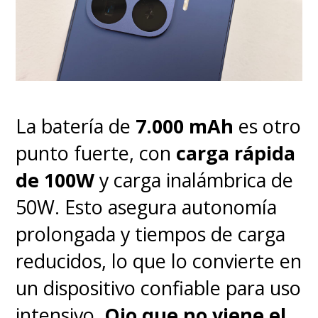
competencia. Su precio actual
en Chile es de
$349.990
, pero si
se busca bien seguro lo
encuentran más bajo.
La batería de
7.000 mAh
es otro
Lo bueno
punto fuerte, con
carga rápida
de 100W
y carga inalámbrica de
Diseño liviano, curvo y con
50W. Esto asegura autonomía
acabados premium.
prolongada y tiempos de carga
reducidos, lo que lo convierte en
Pantalla brillante y validada
un dispositivo confiable para uso
por Pantone.
intensivo.
Ojo que no viene el