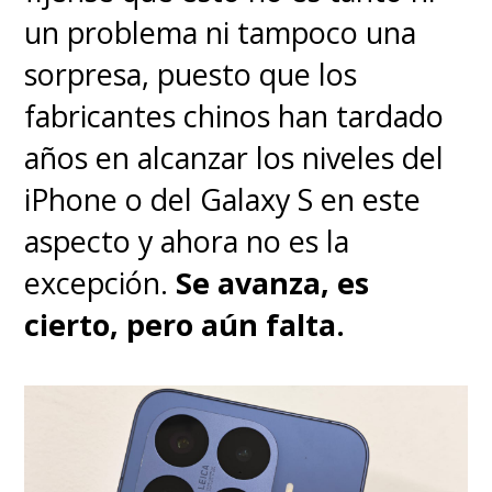
un problema ni tampoco una
pobladísimo mercado de la
sorpresa, puesto que los
gama media
y tiene lo
fabricantes chinos han tardado
suficiente para destacar
años en alcanzar los niveles del
partiendo por un
llamativo
iPhone o del Galaxy S en este
diseño exterior y una probada
aspecto y ahora no es la
usabilidad interior
.
Punto
excepción.
Se avanza, es
positivo que agregue buenas
cierto, pero aún falta.
funciones de IA
, pero
punto
negativo a sus pocas
actualizaciones de sistema
operativo
en comparación a la