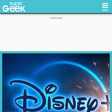
Inicio
Tecnología
Videojuegos
Reviews
Cultura Pop
Streaming
Síguenos: