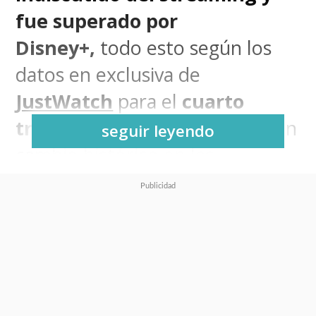
fue superado por
Disney+,
todo esto según los
datos en exclusiva de
JustWatch
para el
cuarto
trimestre de 2025
muestran un
seguir leyendo
cambio histórico en las
preferencias locales, con la
plataforma de Disney
alcanzando la mayor cuota de
mercado y relegando a Netflix al
segundo lugar.