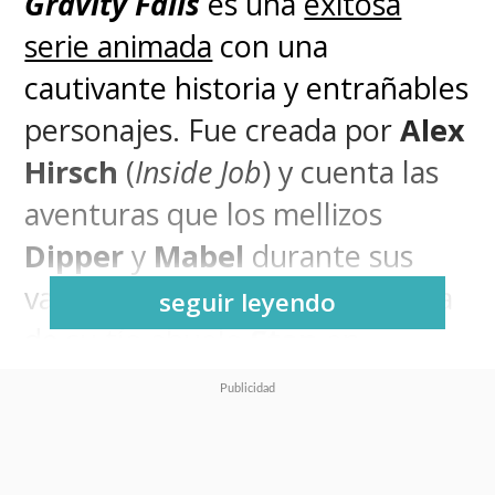
Gravity Falls
es una
exitosa
serie animada
con una
cautivante historia y entrañables
personajes. Fue creada por
Alex
Hirsch
(
Inside Job
) y cuenta las
aventuras que los mellizos
Dipper
y
Mabel
durante sus
vacaciones de verano en la casa
seguir leyendo
de su tío abuelo
Stan
en
Gravity Falls, Oregon
, un
misterioso pueblo lleno de
incidentes paranormales y