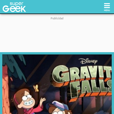
Inicio
Tecnología
Videojuegos
Reviews
Cultura Pop
Streaming
Síguenos: