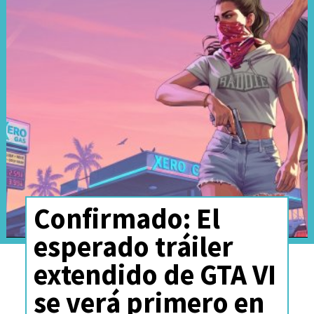
Confirmado: El
La serie,
basada en las propias
esperado tráiler
vacaciones de verano de
extendido de GTA VI
infancia de Hirsch junto a su
se verá primero en
melliza,
se transformó en un