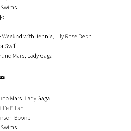
y Swims
jo
he Weeknd with Jennie, Lily Rose Depp
r Swift
Bruno Mars, Lady Gaga
as
runo Mars, Lady Gaga
llie Eilish
Benson Boone
y Swims