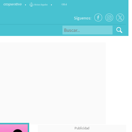
•
•
Síguenos: