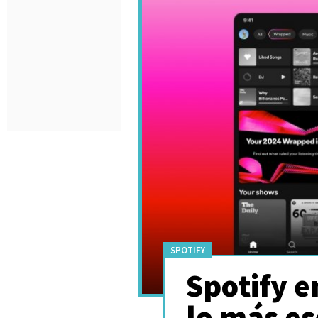
SPOTIFY
Spotify e
lo más e