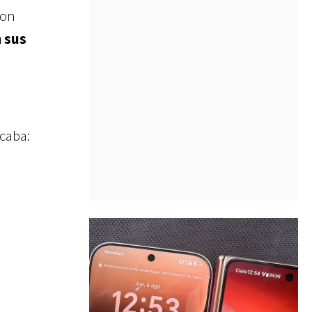
con
 sus
acaba: