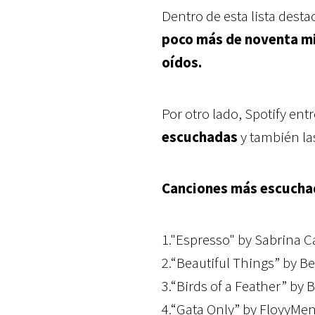
Dentro de esta lista dest
poco más de noventa mi
oídos.
Por otro lado, Spotify en
escuchadas
y también l
Canciones más escucha
1."Espresso" by Sabrina C
2.“Beautiful Things” by 
3.“Birds of a Feather” by Bi
4.“Gata Only” by FloyyMen