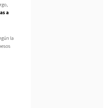
rgo,
as a
egún la
pesos