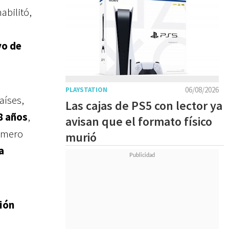
abilitó,
vo de
06/08/2026
PLAYSTATION
aíses,
Las cajas de PS5 con lector ya
8 años
,
avisan que el formato físico
úmero
murió
a
ión