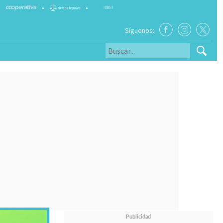
•
•
Síguenos: