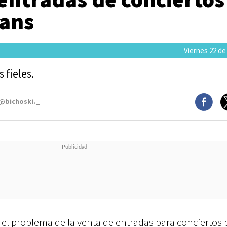
fans
Viernes 22 de
 fieles.
 @bichoski._
el problema de la venta de entradas para conciertos 