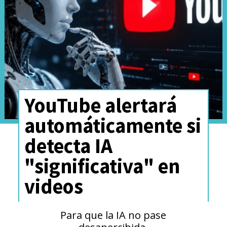
Desde entonces, el equipo de
YouTube
ha repetido en
múltiples ocasiones que la
aplicación llegaría "pronto"
,
aunque sin concretar alguna
YouTube alertará
fecha en específico.
automáticamente si
detecta IA
"significativa" en
videos
Para que la IA no pase
desapercibida.