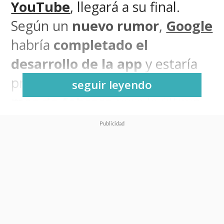
YouTube
, llegará a su final.
Según un
nuevo rumor
,
Google
habría
completado el
desarrollo de la app
y estaría
preparada para
lanzarse en el
seguir leyendo
mes de febrero
para la última
consola de
Nintendo
.
News: Laut einem Admin
des YouTube Gaming
Discord, soll die YouTube