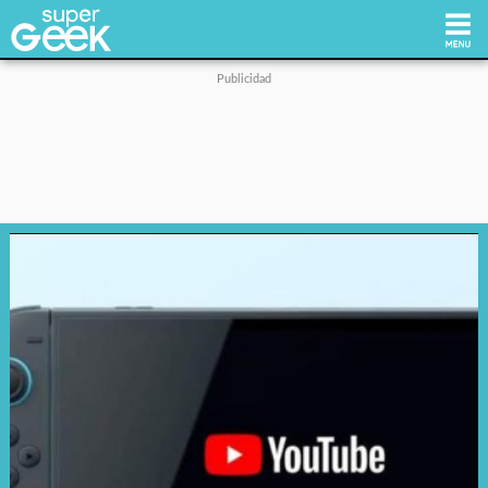
Inicio
Tecnología
Videojuegos
Reviews
Cultura Pop
Streaming
Síguenos: