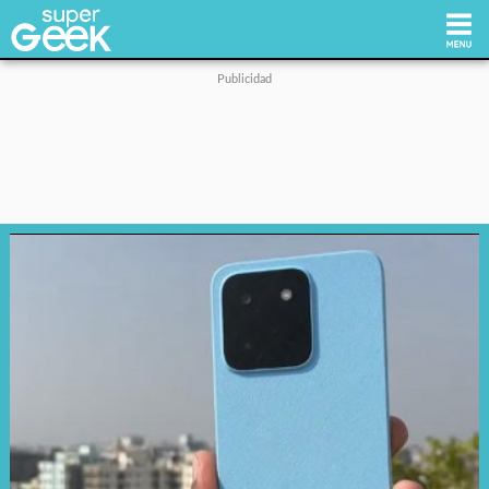
Inicio
Tecnología
Videojuegos
Reviews
Cultura Pop
Streaming
Síguenos: