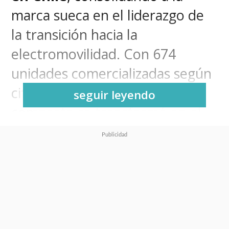
marca sueca en el liderazgo de
la transición hacia la
electromovilidad. Con 674
unidades comercializadas según
cifras de la ANAC, el SUV
seguir leyendo
compacto se transformó en el
gran protagonista del
segmento, impulsando el
crecimiento de los vehículos
100% eléctricos en el país.
En
SuperGeek
lo conocimos