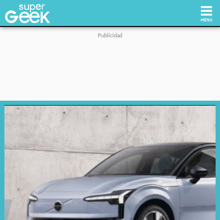
Inicio
Tecnología
Videojuegos
Reviews
Cultura Pop
Streaming
Síguenos: