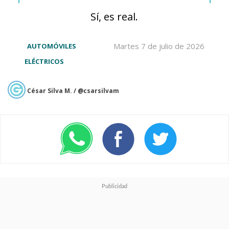
Sí, es real.
Martes 7 de julio de 2026
AUTOMÓVILES
ELÉCTRICOS
César Silva M. / @csarsilvam
El modelo fue presentado con
un precio de
550 mil euros
(aproximadamente 570 millones
de pesos chilenos), factor que