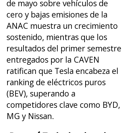
de mayo sobre vehículos de
Ferrari también trajo su
cero y bajas emisiones de la
desplome en la Bolsa de Milán
ANAC muestra un crecimiento
de casi un 8%
, siendo la mayor
sostenido, mientras que los
caída de la empresa desde
resultados del primer semestre
octubre de 2025 y un
tropiezo
entregados por la CAVEN
en el mercado automotriz de
ratifican que Tesla encabeza el
superlujo
, el cual no está
ranking de eléctricos puros
pasando un buen momento.
(BEV), superando a
competidores clave como BYD,
MG y Nissan.
Lewis and Charles