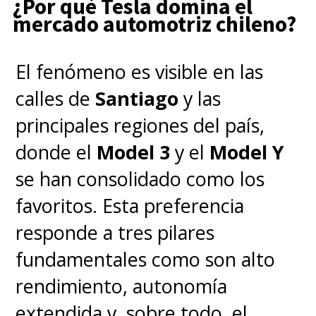
¿Por qué Tesla domina el
revealed fully electric
mercado automotriz chileno?
Ferrari Luce.
pic.twitter.com/5HFrxjcOZJ
El fenómeno es visible en las
calles de
Santiago
y las
— La Gazzetta Ferrari (@GazzettaFerrari)
May 25, 2026
principales regiones del país,
donde el
Model 3
y el
Model Y
se han consolidado como los
favoritos. Esta preferencia
responde a tres pilares
fundamentales como son alto
rendimiento, autonomía
extendida y, sobre todo, el