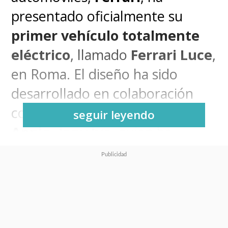
presentado oficialmente su
primer vehículo totalmente
eléctrico
, llamado
Ferrari Luce
,
en Roma. El diseño ha sido
desarrollado en colaboración
con el
exjefe de diseño de
seguir leyendo
Apple, Jony Ive
, quien ha
contribuido al diseño de muchos
de los productos más
emblemáticos de la manzana
mordida como el
iPhone, el