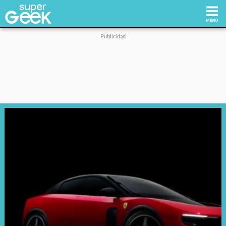
Inicio
Tecnología
Videojuegos
Reviews
Cultura Pop
Streaming
Síguenos: