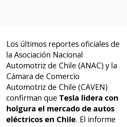
tradicional a pesar de
prescindir el motor de
combustión
. La compañía
también desarrolló un sistema
Los últimos reportes oficiales de
de sonido personalizado y
la Asociación Nacional
simuló la respuesta mecánica
Automotriz de Chile (ANAC) y la
para
recrear elementos
Cámara de Comercio
característicos de sus
Automotriz de Chile (CAVEN)
vehículos que utilizan
confirman que
Tesla lidera con
gasolina
.
holgura el mercado de autos
eléctricos en Chile
. El informe
No obstante, esta decisión de