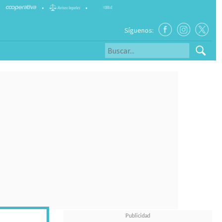
•
•
Síguenos: