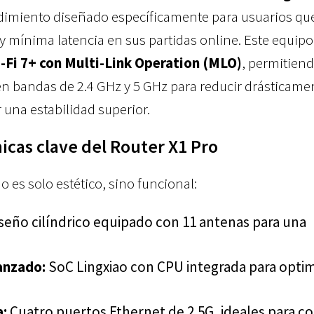
ndimiento diseñado específicamente para usuarios qu
 mínima latencia en sus partidas online. Este equipo
-Fi 7+ con Multi-Link Operation (MLO)
, permitien
n bandas de 2.4 GHz y 5 GHz para reducir drásticamen
r una estabilidad superior.
nicas clave del Router X1 Pro
o es solo estético, sino funcional:
seño cilíndrico equipado con 11 antenas para una
anzado:
SoC Lingxiao con CPU integrada para optim
a:
Cuatro puertos Ethernet de 2.5G, ideales para c