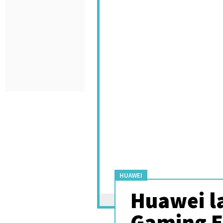
HUAWEI
Huawei l
Gaming Ed