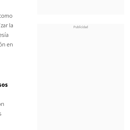
 como
zar la
esía
ión en
sos
a
ón
s