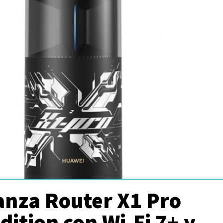
anza Router X1 Pro
ition con Wi-Fi 7+ y