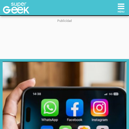
Inicio
Tecnología
Videojuegos
Reviews
Cultura Pop
Streaming
Síguenos: