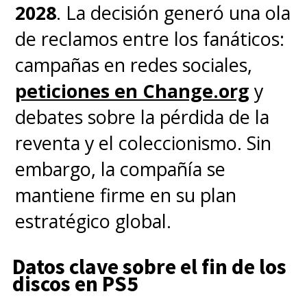
visual, ultra compatible y, a este
2028
. La decisión generó una ola
precio, es un salto generacional.
de reclamos entre los fanáticos:
En la web de LG.
campañas en redes sociales,
peticiones en Change.org
y
TCL QLED 65" 4K UHD T6C:
debates sobre la pérdida de la
$359.990 (antes $929.990)
,
reventa y el coleccionismo. Sin
excelente balance entre color,
embargo, la compañía se
brillo y precio para quienes
mantiene firme en su plan
buscan QLED sin ir a la gama
estratégico global.
máxima. En Hites.
Datos clave sobre el fin de los
discos en PS5