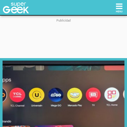
Inicio
Tecnología
Videojuegos
Reviews
Cultura Pop
Streaming
Síguenos: