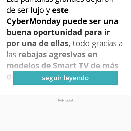
de ser lujo y
este
CyberMonday puede ser una
buena oportunidad para ir
por una de ellas
, todo gracias a
las
rebajas agresivas en
modelos de Smart TV de más
de 55 pulgadas
que servirán
seguir leyendo
para renovar tu tele y subir de
nivel en cine, gaming o
streaming. Porque sí, el tamaño
importa cuando se trata de ver