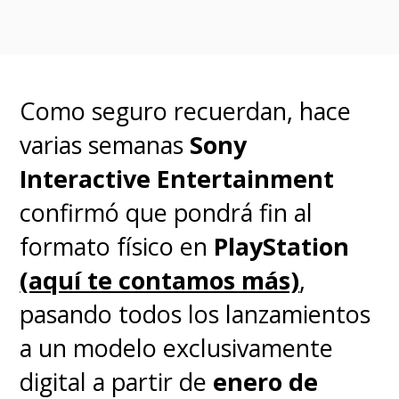
Android TV. En Paris.
Samsung 85”
UN85U8000FGXZS Crystal UHD
Como seguro recuerdan, hace
4K: $699.990 (antes
varias semanas
Sony
$1.799.990)
, el sueño de
Interactive Entertainment
pantalla gigante a costo de 55”
confirmó que pondrá fin al
de otros años. En ABC.
formato físico en
PlayStation
(aquí te contamos más)
,
LG LED 86" 86UA7500PSA Ultra
pasando todos los lanzamientos
HD: $899.990 (antes
a un modelo exclusivamente
$1.899.990)
, puro impacto
digital a partir de
enero de