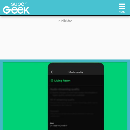
Inicio
Tecnología
Videojuegos
Reviews
Cultura Pop
Streaming
Síguenos: