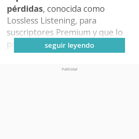
pérdidas
, conocida como
Lossless Listening, para
suscriptores Premium y que lo
pone a la par de otros servicios
seguir leyendo
de streaming de música como
Tidal y Apple Music, por poner
un par de ejemplos.
Esta mejora permite a los
usuarios disfrutar de música en
formato FLAC de hasta 24
bits/44.1 kHz
, lo que se traduce