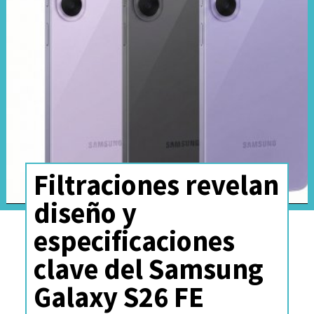
presentaron
resultados
negativos o moderados
,
siendo Movistar la que perdió
mayor cantidad de clientes vía
portabilidad con un total de
-80.063.
Filtraciones revelan
diseño y
especificaciones
clave del Samsung
Galaxy S26 FE