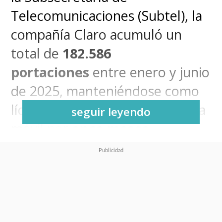
Telecomunicaciones (Subtel), la
compañía Claro acumuló un
total de
182.586
portaciones
entre enero y junio
de 2025, manteniéndose como
líder de la industria de telefonía
seguir leyendo
móvil por
once
meses
consecutivos
.
El crecimiento estuvo impulsado
principalmente por el segmento
pospago
, que sumó
124.661