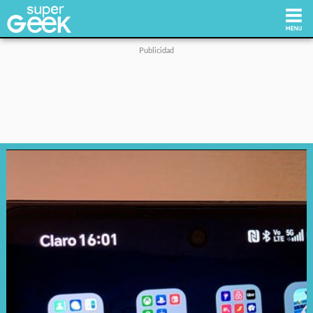
Inicio
Tecnología
Videojuegos
Reviews
Cultura Pop
Streaming
Síguenos: