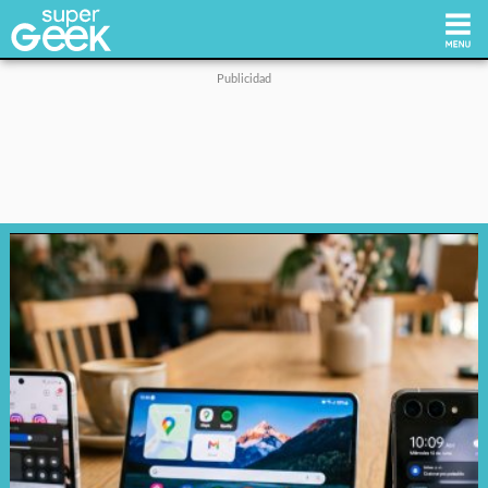
Inicio
Tecnología
Videojuegos
Reviews
Cultura Pop
Streaming
Síguenos: