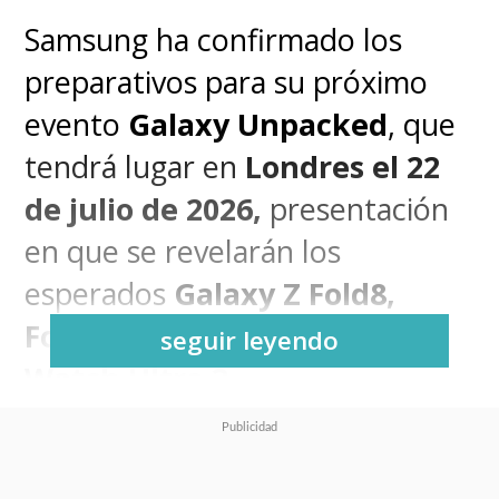
Samsung ha confirmado los
preparativos para su próximo
evento
Galaxy Unpacked
, que
tendrá lugar en
Londres el 22
de julio de 2026,
presentación
en que se revelarán los
esperados
Galaxy Z Fold8,
Fold8 Ultra, Flip8, Watch9 y
seguir leyendo
Watch Ultra 2
.
Sin embargo, las novedades no