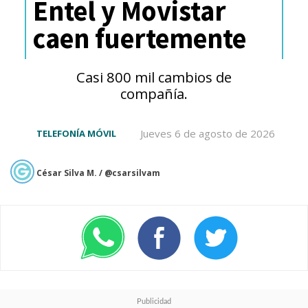
Entel y Movistar
de la RAM como principal factor.
caen fuertemente
Casi 800 mil cambios de
compañía.
Jueves 6 de agosto de 2026
TELEFONÍA MÓVIL
César Silva M. / @csarsilvam
En cuanto a especificaciones, el
Galaxy A37
ofrecerá una
pantalla AMOLED de 6.6