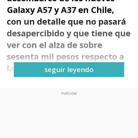
Galaxy A57 y A37 en Chile,
con un detalle que no pasará
desapercibido y que tiene que
ver con el alza de sobre
sesenta mil pesos respecto a
la generación anterior.
La
seguir leyendo
serie Galaxy A es la más vendida
de la compañía en el país y, pese
al ajuste de precios, sigue siendo
la gran apuesta de Samsung
para mantener su liderazgo en