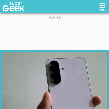
Inicio
Tecnología
Videojuegos
Reviews
Cultura Pop
Streaming
Síguenos: