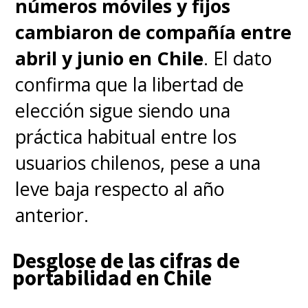
números móviles y fijos
usuarios. Los veríamos en
cambiaron de compañía entre
tiendas chilenas en un par de
abril y junio en Chile
. El dato
semanas.
confirma que la libertad de
elección sigue siendo una
práctica habitual entre los
usuarios chilenos, pese a una
leve baja respecto al año
anterior.
Desglose de las cifras de
portabilidad en Chile