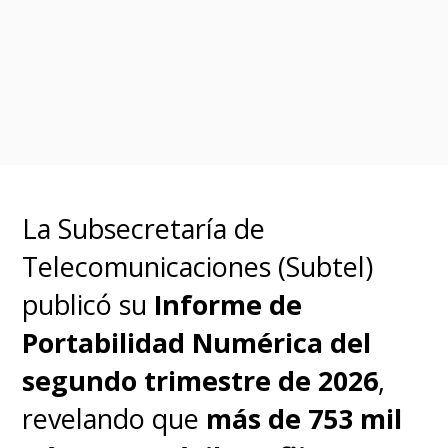
mejoras en batería.
Así las cosas y de confirmarse
los rumores, los
Galaxy A57 y
A37
llegan con más potencia,
más funciones y un precio más
La Subsecretaría de
elevado, consolidando la
Telecomunicaciones (Subtel)
estrategia de Samsung de
publicó su
Informe de
reforzar su gama media con
Portabilidad Numérica del
características premium, aunque
segundo trimestre de 2026
,
a costa de un mayor
revelando que
más de 753 mil
desembolso por parte de los