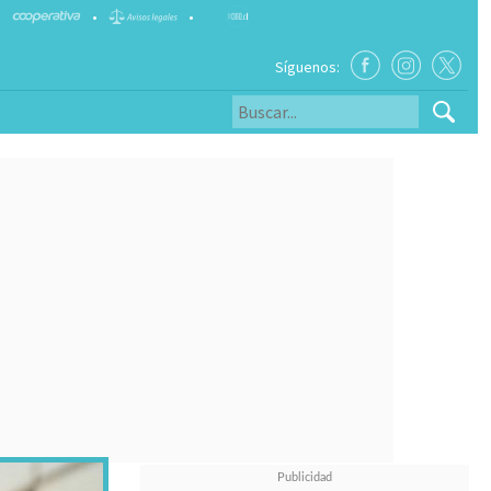
•
•
Síguenos: