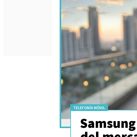
TELEFONÍA MÓVIL
Samsung 
del merc