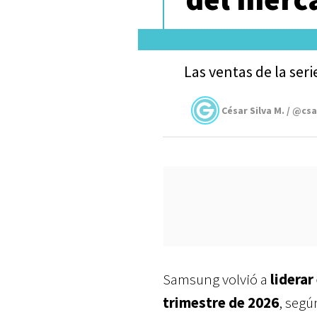
Las ventas de la seri
César Silva M. / @cs
Samsung volvió a
liderar
trimestre de 2026
, segú