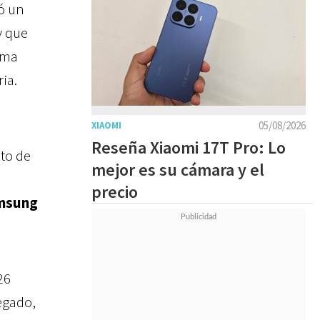
ró un
y que
ama
ia.
05/08/2026
XIAOMI
Reseña Xiaomi 17T Pro: Lo
xto de
mejor es su cámara y el
precio
amsung
26
egado,