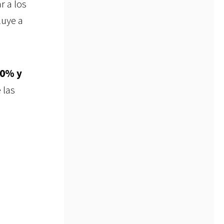
r a los
luye a
10% y
 las