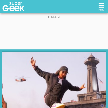
Inicio
Tecnología
Videojuegos
Reviews
Cultura Pop
Streaming
Síguenos: