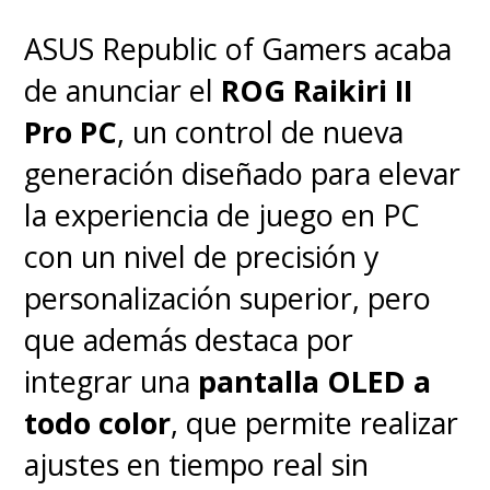
profunda y un mundo lleno de
magia.
ASUS Republic of Gamers acaba
de anunciar el
ROG Raikiri II
Pro PC
, un control de nueva
generación diseñado para elevar
la experiencia de juego en PC
con un nivel de precisión y
personalización superior, pero
que además destaca por
integrar una
pantalla OLED a
todo color
, que permite realizar
Preguntas frecuentes sobre
ajustes en tiempo real sin
Xbox Game Pass