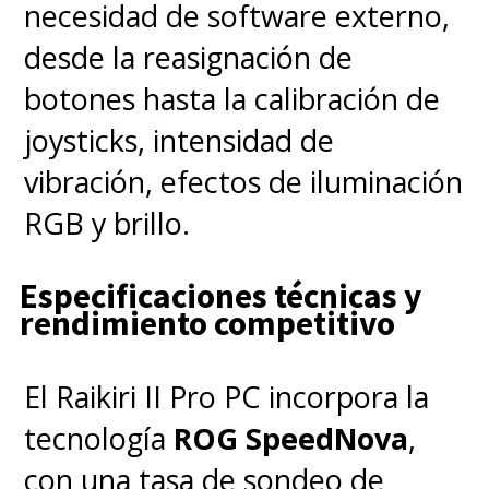
necesidad de software externo,
desde la reasignación de
¿Qué es Xbox Game Pass?
Es
botones hasta la calibración de
un servicio de suscripción que
joysticks, intensidad de
permite acceder a cientos de
vibración, efectos de iluminación
juegos en consolas Xbox y PC.
RGB y brillo.
¿Cómo acceder a EA Play?
Está
incluido en la suscripción de
Especificaciones técnicas y
Xbox Game Pass Ultimate,
rendimiento competitivo
permitiendo jugar títulos como
EA Sports FC 26.
El Raikiri II Pro PC incorpora la
tecnología
ROG SpeedNova
,
con una tasa de sondeo de