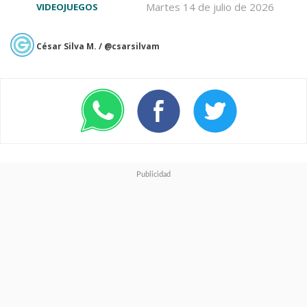
Martes 14 de julio de 2026
VIDEOJUEGOS
César Silva M. / @csarsilvam
El
30 de junio
se incorpora
RV
There Yet?
, una aventura
cooperativa de supervivencia en
zonas rurales hostiles.