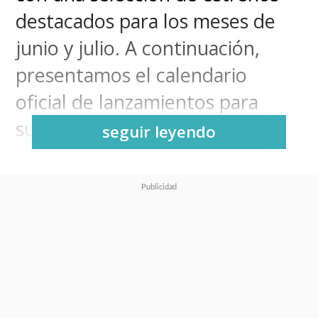
destacados para los meses de
junio y julio. A continuación,
presentamos el calendario
oficial de lanzamientos para
suscriptores en consolas y PC.
seguir leyendo
Calendario de juegos en Xbox
Game Pass
La lista arranca hoy,
16 de
junio
, con
Junkster
, un
plataformas de acción 3D donde