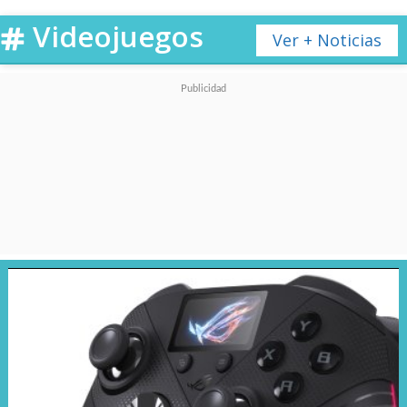
Videojuegos
Ver + Noticias
El
18 de junio
llega
EA Sports
FC 26
a través de EA Play,
incluyendo recompensas
recurrentes en Ultimate Team y