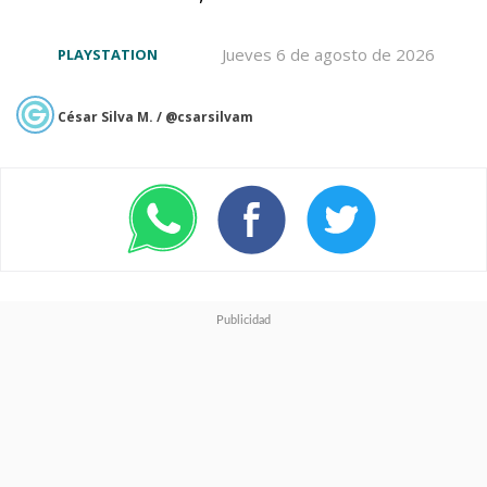
Jueves 6 de agosto de 2026
PLAYSTATION
César Silva M. / @csarsilvam
Acción cooperativa: Warhammer
40,000: Darktide
Warhammer 40,000: Darktide
completa la oferta con un brutal
shooter cooperativo para cuatro
jugadores. Ambientado en la