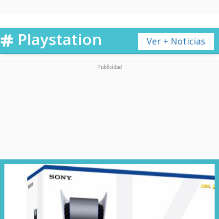
Playstation
Ver + Noticias
Nickelodeon All-Star Brawl 2
se suma con la mejor y más
grande lista de personajes de la
franquicia, incluyendo a Bob