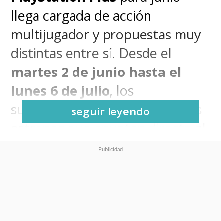
llega cargada de acción
multijugador y propuestas muy
distintas entre sí. Desde el
martes 2 de junio hasta el
lunes 6 de julio
, los
suscriptores podrán sumar tres
seguir leyendo
estrenos que apuntan directo al
juego en línea y la cooperación
en consolas
PS5 y PS4
.
Catálogo de juegos PS Plus -
Junio