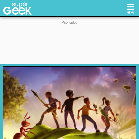
Inicio
Tecnología
Videojuegos
Reviews
Cultura Pop
Streaming
Síguenos: