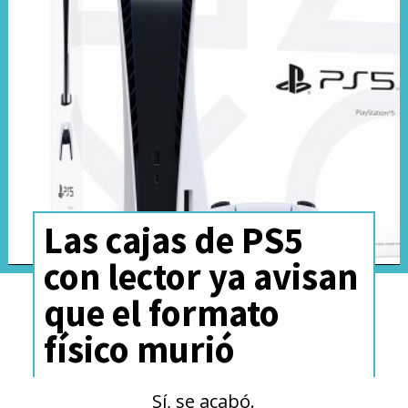
Esponja, Tortugas Ninja,
Calamardo y Jimmy Neutrón. El
título ofrece combates en
solitario, multijugador online y
una campaña roguelike, con
nuevos movimientos y
poderosos Supers para rematar
Las cajas de PS5
a los rivales.
con lector ya avisan
que el formato
físico murió
Sí, se acabó.