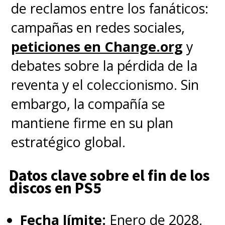
de reclamos entre los fanáticos:
junio
, con un paquete de íconos
campañas en redes sociales,
exclusivo para miembros de
peticiones en Change.org
y
PlayStation Plus.
debates sobre la pérdida de la
reventa y el coleccionismo. Sin
embargo, la compañía se
mantiene firme en su plan
estratégico global.
Datos clave sobre el fin de los
discos en PS5
Fecha límite:
Enero de 2028.