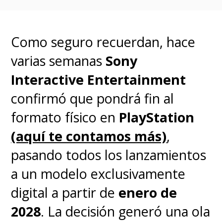
Como seguro recuerdan, hace
varias semanas
Sony
Interactive Entertainment
confirmó que pondrá fin al
formato físico en
PlayStation
Información adicional para
(aquí te contamos más)
,
suscriptores
pasando todos los lanzamientos
a un modelo exclusivamente
Además,
EA Sports FC 26
digital a partir de
enero de
seguirá disponible como
2028
. La decisión generó una ola
Juego mensual hasta el 16 de