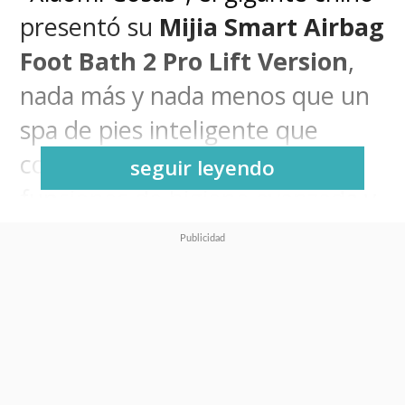
presentó su
Mijia Smart Airbag
Foot Bath 2 Pro Lift Version
,
nada más y nada menos que un
spa de pies inteligente que
combina tecnología de masaje,
seguir leyendo
funciones de higiene avanzada y
diseño plegable para uso
doméstico.
El equipo incorpora una
estructura de
elevación
eléctrica de doble tornillo
, que