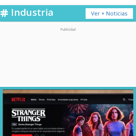
sin fallos.
Industria
Ver + Noticias
El sistema de masaje utiliza
airbags envolventes que cubren
el empeine y la suela,