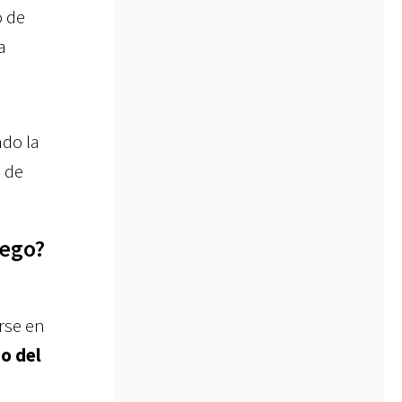
o de
a
ndo la
d de
uego?
rse en
o del