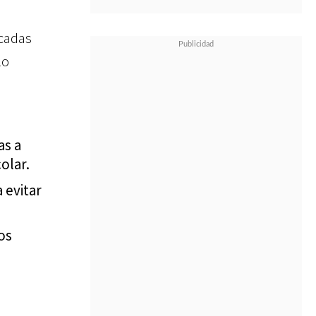
ocadas
lo
as a
olar.
 evitar
os