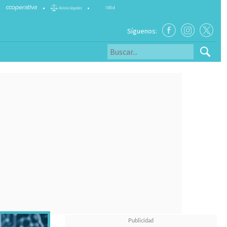
•
•
Síguenos: