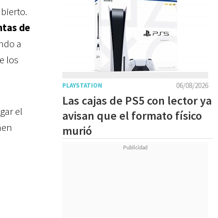
bierto.
ntas de
endo a
e los
06/08/2026
PLAYSTATION
Las cajas de PS5 con lector ya
gar el
avisan que el formato físico
nen
murió