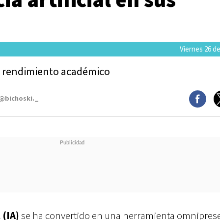
Viernes 26 de
el rendimiento académico
 @bichoski._
 (IA)
se ha convertido en una herramienta omnipres