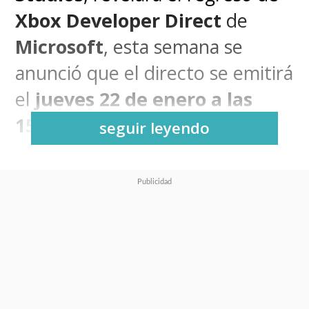
Xbox Developer Direct
de
Microsoft
, esta semana se
anunció que el directo se emitirá
el
jueves 22 de enero a las
15:00 horas de Chile
.
seguir leyendo
Además,
Booty
confirmó la
presencia de
dos próximos
lanzamientos
de suma
importancia para la consola,
Forza Horizon 6
y
Fable
, ya que
ambos títulos son de las