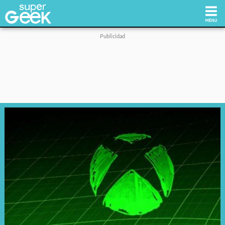
Inicio
Tecnología
Videojuegos
Reviews
Cultura Pop
Streaming
Síguenos: