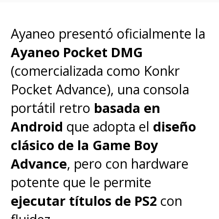
Ayaneo presentó oficialmente la
Ayaneo Pocket DMG
(comercializada como Konkr
Pocket Advance), una consola
portátil retro
basada en
Android
que adopta el
diseño
Pokémon TCG Pocket
fue
clásico de la Game Boy
desarrollado por
Creatures
Advance
, pero con hardware
Inc.
-sí, los creadores originales
potente que le permite
del juego de cartas
ejecutar títulos de PS2
con
coleccionables- y
DeNA Co.