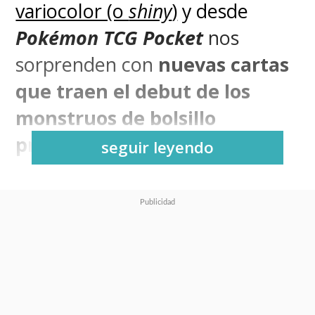
variocolor (o
shiny
)
y desde
Pokémon TCG Pocket
nos
sorprenden con
nuevas cartas
que traen el debut de los
monstruos de bolsillo
provenientes de Alola.
seguir leyendo
La región, que debutó en la
séptima generación con los
videojuegos
Pokémon Sol y
Luna
, protagoniza la nueva
expansión
Guardianes