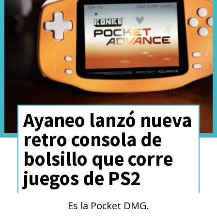
El debut de
Guardianes
Ayaneo lanzó nueva
Celestiales
coincide con
la
retro consola de
celebración de los primeros
bolsillo que corre
seis meses de
Pokémon TCG
juegos de PS2
Pocket
, por lo que
el mismo 30
de abril comenzarán una
Es la Pocket DMG.