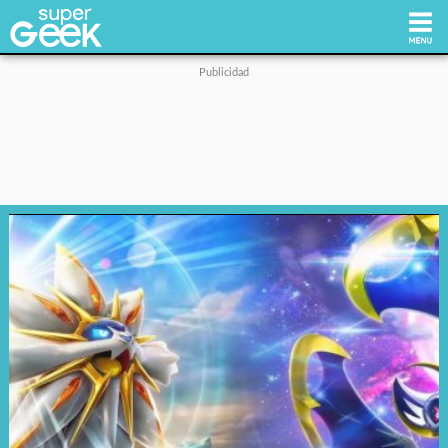
Inicio
Tecnología
Videojuegos
Reviews
Cultura Pop
Streaming
Síguenos: