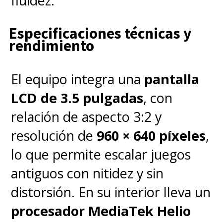
fluidez.
Ltd.
y,
a diferencia de su
antecesor
Pokémon TCG
Especificaciones técnicas y
rendimiento
Live
,
se enfoca directamente
en el coleccionismo y
El equipo integra una
pantalla
simplifica las reglas para la
LCD de 3.5 pulgadas
, con
jugabilidad en las partidas
.
relación de aspecto 3:2 y
resolución de
960 × 640 píxeles
,
Se encuentra disponible para
lo que permite escalar juegos
iOS y Android, siendo un
antiguos con nitidez y sin
título gratuito con
distorsión. En su interior lleva un
microtransacciones
.
procesador MediaTek Helio