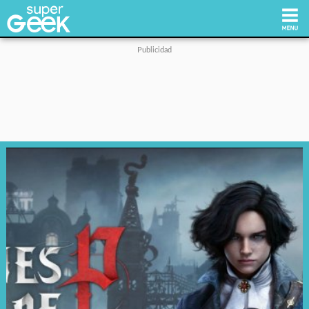
Inicio
Tecnología
Videojuegos
Reviews
Cultura Pop
Streaming
Síguenos: