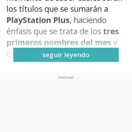
los títulos que se sumarán a
PlayStation Plus
, haciendo
énfasis que se trata de los
tres
primeros nombres del mes
y
que sí los reciben los usuarios
seguir leyendo
del plan
Essential
, estando
disponibles a contar del
martes
5 de agosto.
Lies of P
es un soulslike se
inspira en una fuente poco
probable: Las aventuras de