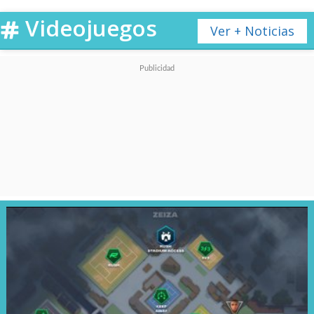
Videojuegos
Ver + Noticias
Sin puntos de control ni opción
de guardar, cuando mueres, lo
pierdes todo y tienes que
empezar de nuevo, así de
dramático, así de maldito es
DayZ
en el que tenemos que