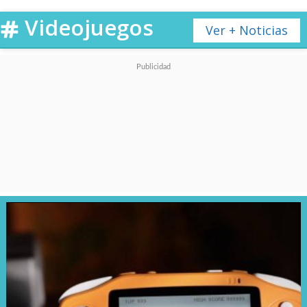
todo su poder.
Videojuegos
Ver + Noticias
Y en el caso del
antagonista de
Terminator 2
, que en el cine
fue interpretado por Robert
Patrick,
ese poder lo mezcla
con violencia tanto en sus
golpes como en el Fatality e
incluso en su Animality,
donde el metal líquido se luce
sin parar.