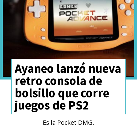
El androide T-1000 debutará el
próximo martes 18 de marzo
en Mortal Kombat 1 como parte
del
DLC Khaos Reigns.
Ayaneo lanzó nueva
retro consola de
bolsillo que corre
juegos de PS2
Es la Pocket DMG.