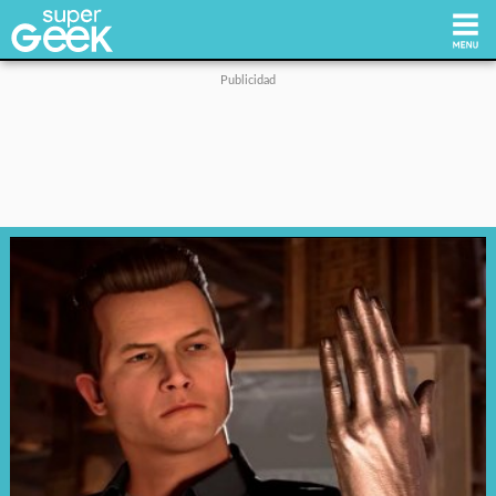
Inicio
Tecnología
Videojuegos
Reviews
Cultura Pop
Streaming
Síguenos: