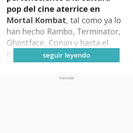
pop del cine aterrice en
Mortal Kombat
, tal como ya lo
han hecho Rambo, Terminator,
Ghostface, Conan y hasta el
mismísimo Peacemaker.
seguir leyendo
Claro, esta alianza ha traído
buenos dividendos a los
creadores del
Combate Mortal
en el que la tierra tiene que
defender su autonomía frente al
OutWorld que quiere