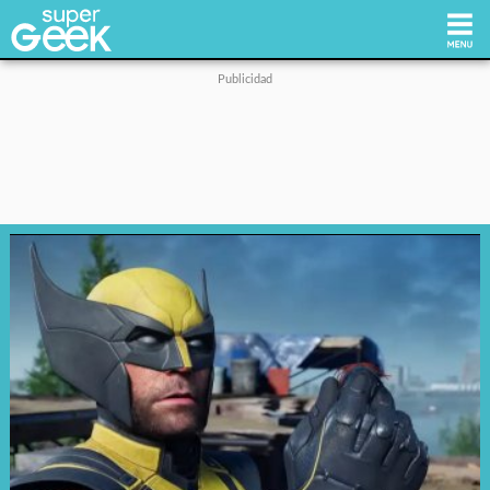
Inicio
Tecnología
Videojuegos
Reviews
Cultura Pop
Streaming
Síguenos: