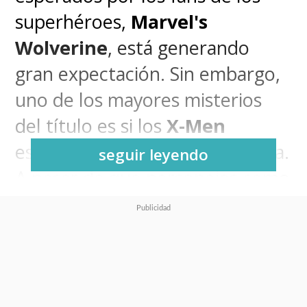
superhéroes,
Marvel's
Wolverine
, está generando
gran expectación. Sin embargo,
uno de los mayores misterios
del título es si los
X-Men
estarán presentes en la entrega.
seguir leyendo
A pesar de que personajes como
Jean Grey, Mystique y
Sabretooth
aparecerán en el
juego,
la inclusión del equipo
X-Men no se llevará a cabo
.