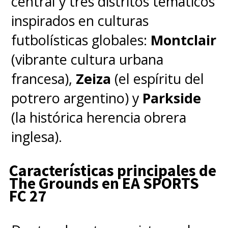
central y tres distritos temáticos
2026
, convirtiéndose en una de
inspirados en culturas
las principales apuestas de
Sony
futbolísticas globales:
Montclair
para el catálogo de ese año.
(vibrante cultura urbana
francesa),
Zeiza
(el espíritu del
potrero argentino) y
Parkside
(la histórica herencia obrera
inglesa).
Características principales de
The Grounds en EA SPORTS
FC 27