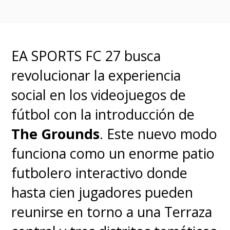
Aun así, Insomniac adelantó que
aparecerán varios personajes
EA SPORTS FC 27 busca
conocidos de Marvel a lo largo
revolucionar la experiencia
de la aventura, por lo que los
social en los videojuegos de
fanáticos pueden esperar más
fútbol con la introducción de
sorpresas además de las ya
The Grounds
. Este nuevo modo
reveladas. Recuerda que
funciona como un enorme patio
Marvel's Wolverine
tiene
futbolero interactivo donde
previsto su lanzamiento
hasta cien jugadores pueden
exclusivo para
PlayStation 5
el
reunirse en torno a una Terraza
próximo
15 de septiembre de