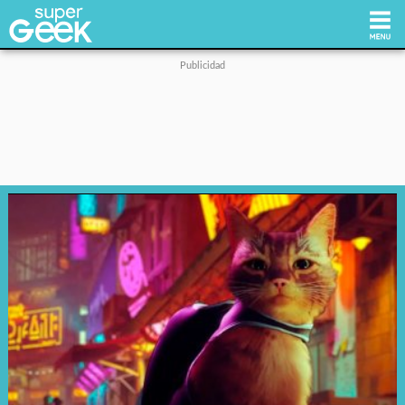
Inicio
Tecnología
Videojuegos
Reviews
Cultura Pop
Streaming
Síguenos: