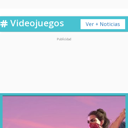
Videojuegos
Ver + Noticias
Por otro lado,
EA Sports WRC
24
aterriza como el nuevo juego
oficial del Campeonato Mundial
de Rally de la FIA, desarrollado