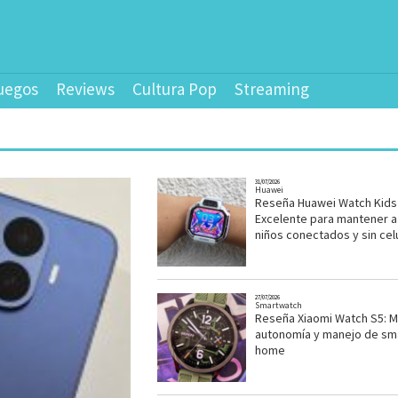
uegos
Reviews
Cultura Pop
Streaming
31/07/2026
Huawei
Reseña Huawei Watch Kids 
Excelente para mantener a
niños conectados y sin cel
27/07/2026
Smartwatch
Reseña Xiaomi Watch S5: 
autonomía y manejo de sm
home