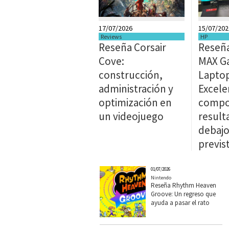
17/07/2026
15/07/202
Reviews
HP
Reseña Corsair
Reseñ
Cove:
MAX G
construcción,
Laptop
administración y
Excele
optimización en
compo
un videojuego
result
debajo
previs
01/07/2026
Nintendo
Reseña Rhythm Heaven
Groove: Un regreso que
ayuda a pasar el rato