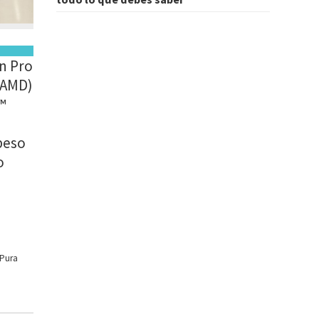
n Pro
 AMD)
™
peso
o
 Pura