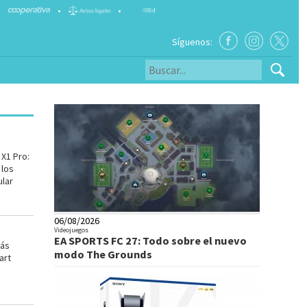
•
•
Síguenos:
X1 Pro:
 los
ular
06/08/2026
Videojuegos
EA SPORTS FC 27: Todo sobre el nuevo
Más
modo The Grounds
art