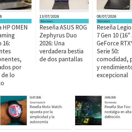
6
13/07/2026
08/07/2026
Reviews
Reviews
a HP OMEN
Reseña ASUS ROG
Reseña Legio
aming
Zephyrus Duo
7 Gen 10 (16"
 16:
2026: Una
GeForce RTX
ntes
verdadera bestia
Serie 50:
nentes,
de dos pantallas
comodidad, 
ados por
y rendimient
 de lo
excepcional
to
01/07/2026
24/06/2026
Smartwatch
Nintendo
Reseña Moto Watch:
Reseña Star Fox:
apuesta por la
nostalgia en alta
simplicidad y la
definición
autonomía