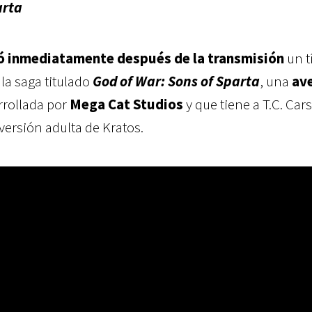
arta
ó inmediatamente después de la transmisión
un t
a saga titulado
God of War: Sons of Sparta
, una
ave
rollada por
Mega Cat Studios
y que tiene a T.C. Car
versión adulta de Kratos.