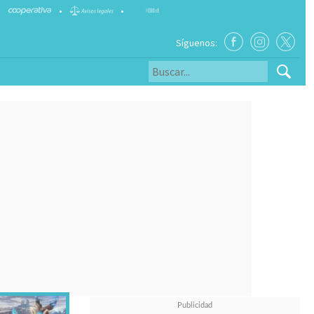
•
•
Síguenos: