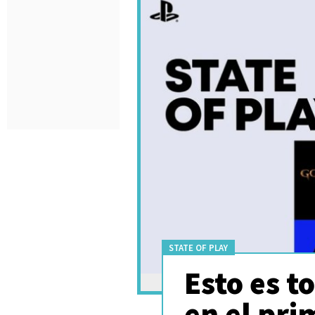
STATE OF PLAY
Esto es t
en el pri