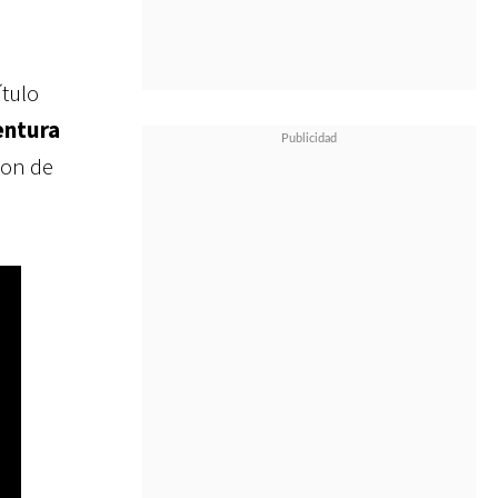
ítulo
ntura
son de