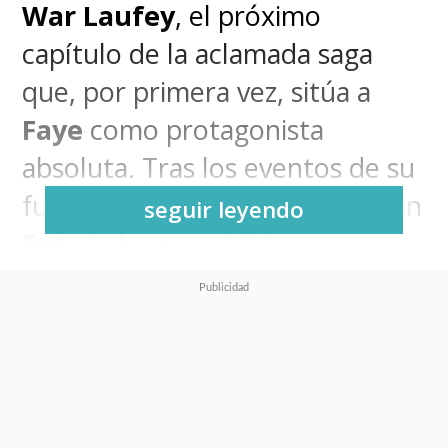
War Laufey
, el próximo
capítulo de la aclamada saga
que, por primera vez, sitúa a
Faye
como protagonista
absoluta. Tras los eventos de su
funeral, la guerrera despierta en
seguir leyendo
Everywhen
, un plano
dimensional donde convergen
dioses y criaturas de diversas
mitologías, obligándola a luchar
para proteger el legado de
Kratos y Atreus.