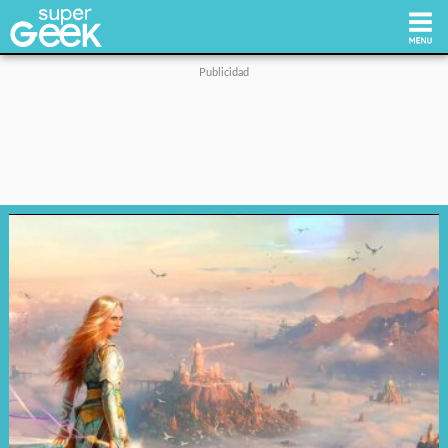
Inicio
Tecnología
Videojuegos
Reviews
Cultura Pop
Streaming
Síguenos: