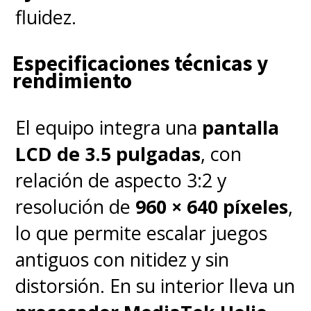
Coliseo
llegará el próximo
30 de
fluidez.
julio
con la
versión 15.1 de
TFT
.
Especificaciones técnicas y
rendimiento
El equipo integra una
pantalla
LCD de 3.5 pulgadas
, con
relación de aspecto 3:2 y
resolución de
960 × 640 píxeles
,
lo que permite escalar juegos
antiguos con nitidez y sin
distorsión. En su interior lleva un