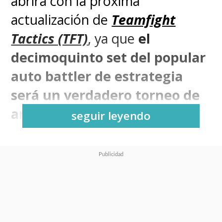
abrirá con la próxima
actualización de
Teamfight
Tactics (TFT)
, ya que
el
decimoquinto set del popular
auto battler de estrategia
será un verdadero torneo de
anime con
K.O. Coliseo
.
seguir leyendo
Riot Games
presentó este
viernes el
Set 15
de
TFT
en la
previa al
Tactician's Crown
de
este fin de semana, el torneo