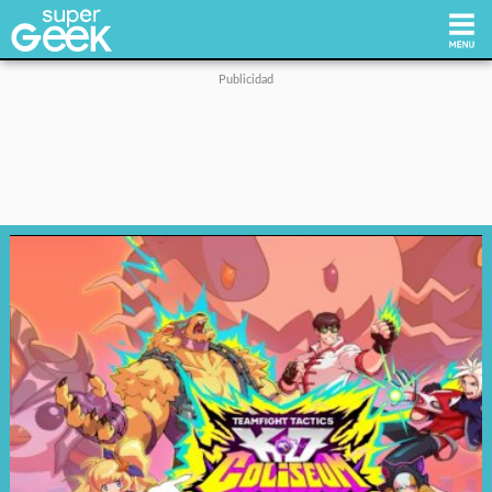
Inicio
Tecnología
Videojuegos
Reviews
Cultura Pop
Streaming
Síguenos: