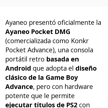
todos los detalles del Set 15
del popular juego de
estrategia
.
Ayaneo presentó oficialmente la
Ayaneo Pocket DMG
(comercializada como Konkr
Pocket Advance), una consola
portátil retro
basada en
Android
que adopta el
diseño
clásico de la Game Boy
Advance
, pero con hardware
potente que le permite
Este nuevo set
K.O
ejecutar títulos de PS2
con