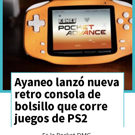
"
Fighter!!
" de ASCA con
colorida animación de Brunch
Studio
.
Ayaneo lanzó nueva
retro consola de
bolsillo que corre
juegos de PS2
Es la Pocket DMG.