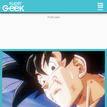
Inicio
Tecnología
Videojuegos
Reviews
Cultura Pop
Streaming
Síguenos: