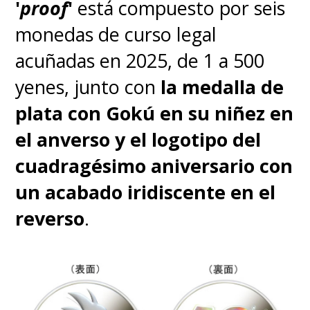
celebrar a
Piccolo
, ya que
un 9
'
proof
'
está compuesto por seis
de mayo fue el día en el que
monedas de curso legal
el personaje se declaró Gran
acuñadas en 2025, de 1 a 500
Rey Demonio Piccolo en
yenes, junto con
la medalla de
Dragon Ball
.
¿Algo mejor que
plata con Gokú en su niñez en
dos celebraciones?
el anverso y el logotipo del
cuadragésimo aniversario con
un acabado iridiscente en el
reverso
.