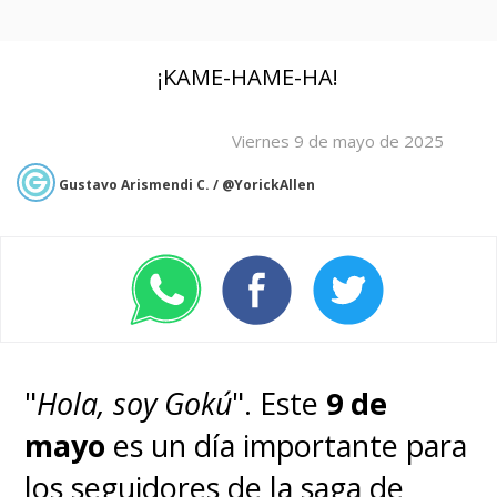
¡KAME-HAME-HA!
Viernes 9 de mayo de 2025
Gustavo Arismendi C. / @YorickAllen
"
Hola, soy Gokú
". Este
9 de
mayo
es un día importante para
los seguidores de la saga de