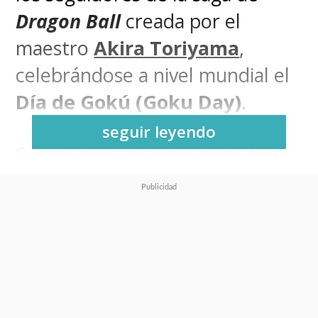
Dragon Ball
creada por el
maestro
Akira Toriyama
,
celebrándose a nivel mundial el
Día de Gokú (Goku Day)
.
seguir leyendo
Se trata de un festejo que tiene
su origen en los fans y que
se
transformó en oficial en
Japón en 2015
, cuando la
franquicia se preparaba a
cumplir 30 años.